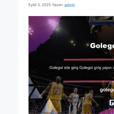
Eylül 3, 2025
Yazarı:
admin