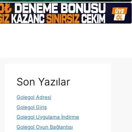
Son Yazılar
Golegol Adresi
Golegol Giriş
Golegol Uygulama İndirme
Golegol Oyun Bağlantısı