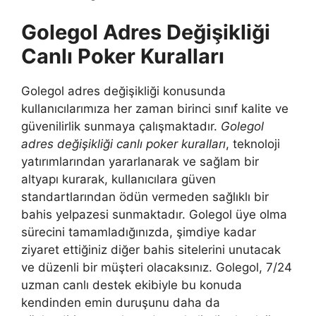
Golegol Adres Değişikliği
Canlı Poker Kuralları
Golegol adres değişikliği konusunda
kullanıcılarımıza her zaman birinci sınıf kalite ve
güvenilirlik sunmaya çalışmaktadır.
Golegol
adres değişikliği canlı poker kuralları
, teknoloji
yatırımlarından yararlanarak ve sağlam bir
altyapı kurarak, kullanıcılara güven
standartlarından ödün vermeden sağlıklı bir
bahis yelpazesi sunmaktadır. Golegol üye olma
sürecini tamamladığınızda, şimdiye kadar
ziyaret ettiğiniz diğer bahis sitelerini unutacak
ve düzenli bir müşteri olacaksınız. Golegol, 7/24
uzman canlı destek ekibiyle bu konuda
kendinden emin duruşunu daha da