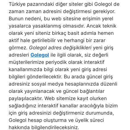
Türkiye pazarındaki diğer siteler gibi Golegol de
zaman zaman adresini değiştirmesi gerekiyor.
Bunun nedeni, bu web sitesine erişimin yerel
yasalarca yasaklanmış olmasıdır. Ancak teknik
olarak yeni siteniz birkaç basit adımla hemen
aktif hale getirilebilir ve herhangi bir zarar
görmez.
Golegol adres değişiklikleri
yeni giriş
adresleri
Golegol
ile ilgili olarak, siz değerli
müşterilerimize periyodik olarak interaktif
kanallarımızda bilgi olarak yeni giriş adresi
bilgileri gönderilecektir. Bu arada güncel giriş
adresiniz sosyal medya hesaplarınızda düzenli
olarak yayınlanacak ve güncel bağlantılar
paylaşılacaktır. Web sitemize kayıt olurken
sağladığınız interaktif kanallar aracılığıyla bizim
için giriş adresinizi değiştirmeniz durumunda,
Golegol hesap oluşturma ve üyelik süreci
hakkında bilgilendirileceksiniz.