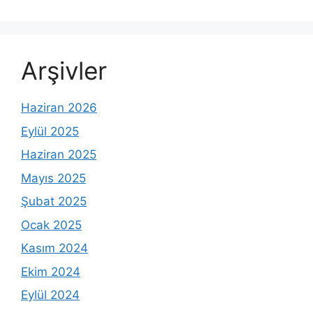
Arşivler
Haziran 2026
Eylül 2025
Haziran 2025
Mayıs 2025
Şubat 2025
Ocak 2025
Kasım 2024
Ekim 2024
Eylül 2024