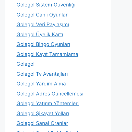
Golegol Sistem Güvenliği
Golegol Canlı Oyunlar
Golegol Veri Paylaşımı
Golegol Üyelik Kartı
Golegol Bingo Oyunları
Golegol Kayıt Tamamlama
Golegol
Golegol Tv Avantajları
Golegol Yardım Alma
Golegol Adres Güncellemesi
Golegol Yatırım Yöntemleri
Golegol Şikayet Yolları
Golegol Sanal Oranlar