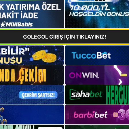
GOLEGOL GİRİŞ İÇİN TIKLAYINIZ!