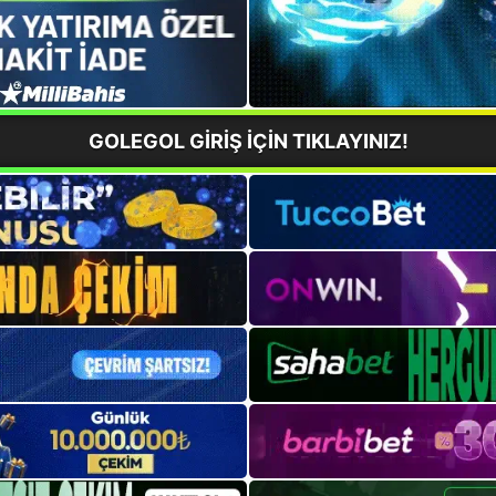
GOLEGOL GİRİŞ İÇİN TIKLAYINIZ!