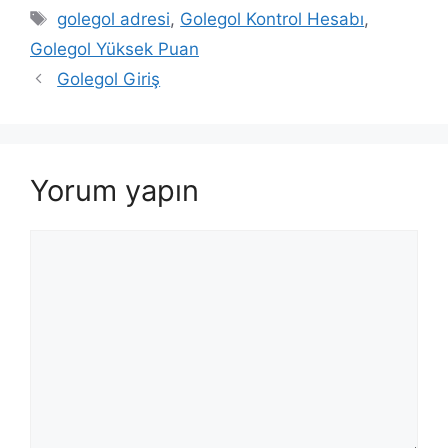
Etiketler
golegol adresi
,
Golegol Kontrol Hesabı
,
Golegol Yüksek Puan
Golegol Giriş
Yorum yapın
Yorum