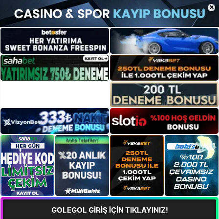
×
GOLEGOL GİRİŞ İÇİN TIKLAYINIZ!