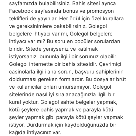
sayfamızda bulabilirsiniz. Bahis sitesi ayrıca
Facebook sayfasında bonus ve promosyon
teklifleri de yayınlar. Her ödül için özel kurallara
ve gereksinimlere bakabilirsiniz. Golegol
belgelere ihtiyacı var mı, Golegol belgelere
ihtiyacı var mı? Bu soru en popüler sorulardan
biridir. Sitede yeniyseniz ve katılmak
istiyorsanız, bununla ilgili bir sorunuz olabilir.
Golegol internette bir bahis sitesidir. Çevrimiçi
casinolarla ilgili ana sorun, başvuru sahiplerinin
doldurması gereken formlardır. Bu dosyalar brüt
ve kullanıcılar onları umursamıyor. Golegol
sitelerinde nasıl iyi sıralanacağınızla ilgili bir
kural yoktur. Golegol sahte belgeler yapmak,
kötü şeylere bahis yapmak ve parayla kötü
şeyler yapmak gibi parayla kötü şeyler yapmak
istiyor. Durdurmak için kaydolduğunuzda bir
kağıda ihtiyacınız var.