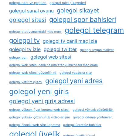
golegol rulet ve çeşitleri
golegol rulet şikayetleri
golegol sikayet
golegol sanal oyunu
golegol spor bahisleri
golegol sitesi
golegol telegram
golegol stadyumu'ndaki maç oranı
golegol tv
golegol tv canli maç izle
golegol tv izle
golegol twitter
golegol uygun maliyet
golegol web sitesi
golegol vpn
golegol web sitesi canlı casino stadyumu'ndaki maç oranı
golegol web sitesi güvenilir mi
golegol yasadışı site
golegol yeni adres
golegol yatırım i̇şlemi
golegol yeni giris
golegol yeni giriş adresi
golegol yüksek fiyat koruma web sitesi
golegol yüksek çözünürlük
golegol yüksek çözünürlük video erişim
golegol ödeme yöntemleri
golegol önceki web site kapatma
golegol ücretsiz bahisler
golegol üyelik
golegol üyelik süreci