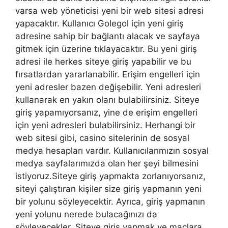
varsa web yöneticisi yeni bir web sitesi adresi
yapacaktır. Kullanıcı Golegol için yeni giriş
adresine sahip bir bağlantı alacak ve sayfaya
gitmek için üzerine tıklayacaktır. Bu yeni giriş
adresi ile herkes siteye giriş yapabilir ve bu
fırsatlardan yararlanabilir. Erişim engelleri için
yeni adresler bazen değişebilir. Yeni adresleri
kullanarak en yakın olanı bulabilirsiniz. Siteye
giriş yapamıyorsanız, yine de erişim engelleri
için yeni adresleri bulabilirsiniz. Herhangi bir
web sitesi gibi, casino sitelerinin de sosyal
medya hesapları vardır. Kullanıcılarımızın sosyal
medya sayfalarımızda olan her şeyi bilmesini
istiyoruz.Siteye giriş yapmakta zorlanıyorsanız,
siteyi çalıştıran kişiler size giriş yapmanın yeni
bir yolunu söyleyecektir. Ayrıca, giriş yapmanın
yeni yolunu nerede bulacağınızı da
söyleyecekler. Siteye giriş yapmak ve maçlara