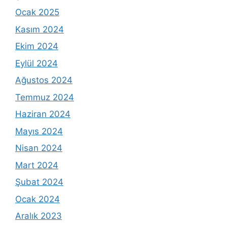
Ocak 2025
Kasım 2024
Ekim 2024
Eylül 2024
Ağustos 2024
Temmuz 2024
Haziran 2024
Mayıs 2024
Nisan 2024
Mart 2024
Şubat 2024
Ocak 2024
Aralık 2023