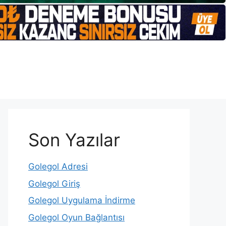
Son Yazılar
Golegol Adresi
Golegol Giriş
Golegol Uygulama İndirme
Golegol Oyun Bağlantısı