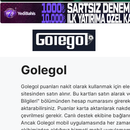
İçeriğe
atla
Golegol
Golegol puanları nakit olarak kullanmak için elekt
sitesinden satın alınır. Bu kartları satın ala
Bilgileri" bölümünden hesap numarasını girerek 
aktarabilirsiniz. Puanlar karta aktarılarak nak
çevrilmesi gerekir. Canlı destek ekibine bağl
Ancak Golegol mobil uygulamasında her zaman 