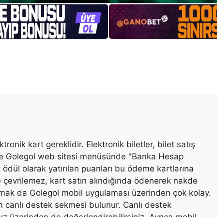
ronik kart gereklidir. Elektronik biletler, bilet satış
rak ve Golegol web sitesi menüsünde "Banka Hesap
ödül olarak yatırılan puanları bu ödeme kartlarına
de çevrilemez, kart satın alındığında ödenerek nakde
anmak da Golegol mobil uygulaması üzerinden çok kolay.
canlı destek sekmesi bulunur. Canlı destek