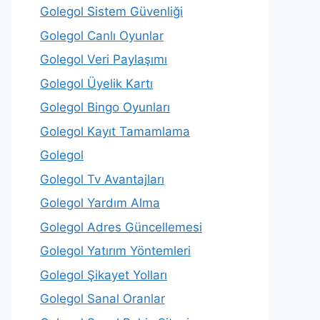
Golegol Sistem Güvenliği
Golegol Canlı Oyunlar
Golegol Veri Paylaşımı
Golegol Üyelik Kartı
Golegol Bingo Oyunları
Golegol Kayıt Tamamlama
Golegol
Golegol Tv Avantajları
Golegol Yardım Alma
Golegol Adres Güncellemesi
Golegol Yatırım Yöntemleri
Golegol Şikayet Yolları
Golegol Sanal Oranlar