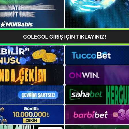
GOLEGOL GİRİŞ İÇİN TIKLAYINIZ!