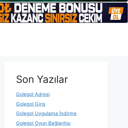
Son Yazılar
Golegol Adresi
Golegol Giriş
Golegol Uygulama İndirme
Golegol Oyun Bağlantısı