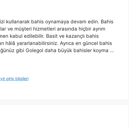
erinizi kullanarak bahis oynamaya devam edin. Bahis
lar ve müşteri hizmetleri arasında hiçbir ayrım
men kabul edilebilir. Basit ve kazançlı bahis
an hâlâ yararlanabilirsiniz. Ayrıca en güncel bahis
rdüğünüz gibi Golegol daha büyük bahisler koyma …
ıt giriş bilgileri