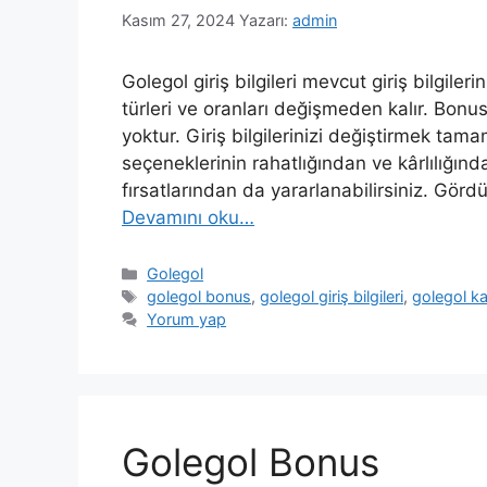
Kasım 27, 2024
Yazarı:
admin
Golegol giriş bilgileri mevcut giriş bilgil
türleri ve oranları değişmeden kalır. Bonus
yoktur. Giriş bilgilerinizi değiştirmek tama
seçeneklerinin rahatlığından ve kârlılığınd
fırsatlarından da yararlanabilirsiniz. Gö
Devamını oku…
Kategoriler
Golegol
Etiketler
golegol bonus
,
golegol giriş bilgileri
,
golegol kay
Yorum yap
Golegol Bonus