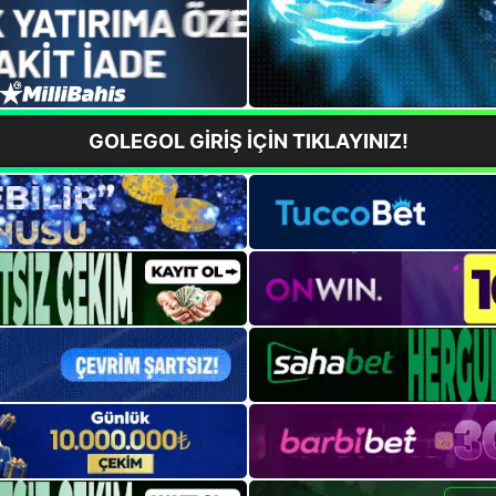
GOLEGOL GİRİŞ İÇİN TIKLAYINIZ!