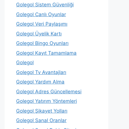
Golegol Sistem Güvenliği
Golegol Canlı Oyunlar
Golegol Veri Paylaşımı
Golegol Üyelik Kartı
Golegol Bingo Oyunları
Golegol Kayıt Tamamlama
Golegol
Golegol Tv Avantajları
Golegol Yardım Alma
Golegol Adres Güncellemesi
Golegol Yatırım Yöntemleri
Golegol Şikayet Yolları
Golegol Sanal Oranlar