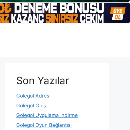
Son Yazılar
Golegol Adresi
Golegol Giriş
Golegol Uygulama İndirme
Golegol Oyun Bağlantısı