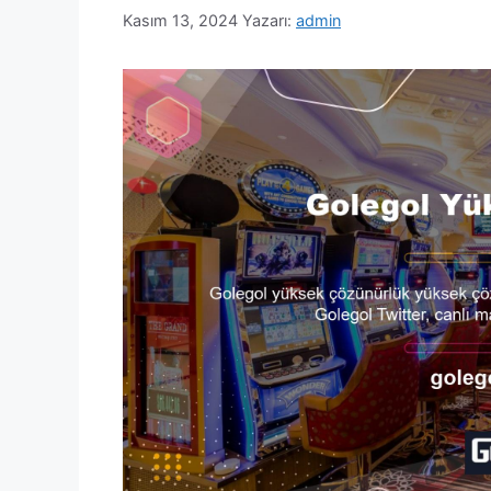
Kasım 13, 2024
Yazarı:
admin