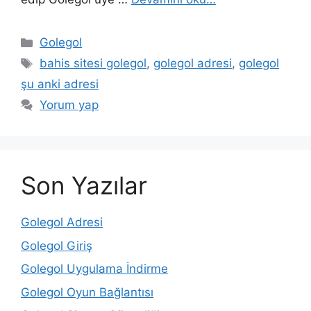
Kategoriler
Golegol
Etiketler
bahis sitesi golegol
,
golegol adresi
,
golegol
şu anki adresi
Yorum yap
Son Yazılar
Golegol Adresi
Golegol Giriş
Golegol Uygulama İndirme
Golegol Oyun Bağlantısı