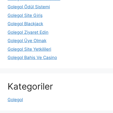
Golegol Ödül Sistemi
Golegol Site Giriş
Golegol Blackjack
Golegol Ziyaret Edin
Golegol Üye Olmak
Golegol Site Yetkilileri
Golegol Bahis Ve Casino
Kategoriler
Golegol