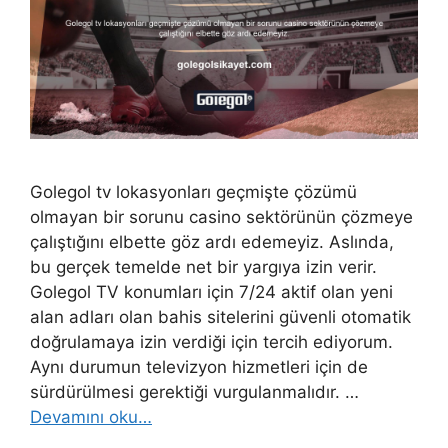
Golegol tv lokasyonları geçmişte çözümü
olmayan bir sorunu casino sektörünün çözmeye
çalıştığını elbette göz ardı edemeyiz. Aslında,
bu gerçek temelde net bir yargıya izin verir.
Golegol TV konumları için 7/24 aktif olan yeni
alan adları olan bahis sitelerini güvenli otomatik
doğrulamaya izin verdiği için tercih ediyorum.
Aynı durumun televizyon hizmetleri için de
sürdürülmesi gerektiği vurgulanmalıdır. …
Devamını oku…