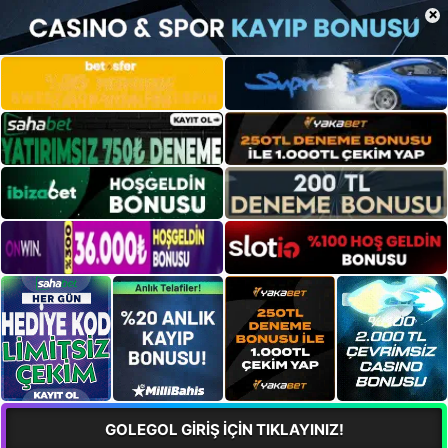
×
GOLEGOL GİRİŞ İÇİN TIKLAYINIZ!