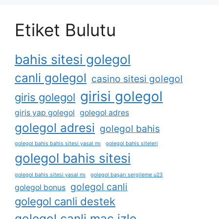
Etiket Bulutu
bahis sitesi golegol
canli golegol
casino sitesi golegol
girisi golegol
giris golegol
giris yap golegol
golegol adres
golegol adresi
golegol bahis
golegol bahis bahis sitesi yasal mı
golegol bahis siteleri
golegol bahis sitesi
golegol bahis sitesi yasal mı
golegol başarı sergileme u23
golegol canli
golegol bonus
golegol canli destek
golegol canli maç izle