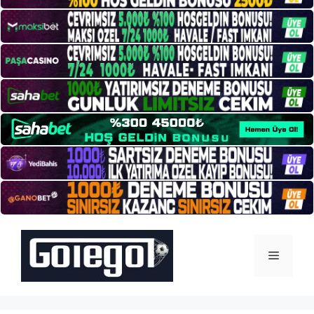
İçeriğe
atla
Menü