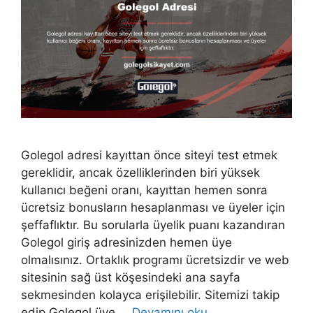
Golegol adresi kayıttan önce siteyi test etmek
gereklidir, ancak özelliklerinden biri yüksek
kullanıcı beğeni oranı, kayıttan hemen sonra
ücretsiz bonusların hesaplanması ve üyeler için
şeffaflıktır. Bu sorularla üyelik puanı kazandıran
Golegol giriş adresinizden hemen üye
olmalısınız. Ortaklık programı ücretsizdir ve web
sitesinin sağ üst köşesindeki ana sayfa
sekmesinden kolayca erişilebilir. Sitemizi takip
edip Golegol üye …
Devamını oku…