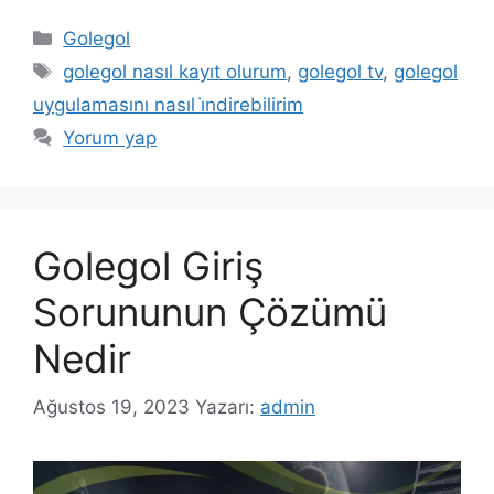
Kategoriler
Golegol
Etiketler
golegol nasıl kayıt olurum
,
golegol tv
,
golegol
uygulamasını nasıl i̇ndirebilirim
Yorum yap
Golegol Giriş
Sorununun Çözümü
Nedir
Ağustos 19, 2023
Yazarı:
admin