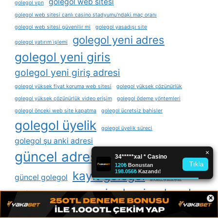
golegol web sitesi
golegol vpn
golegol web sitesi canlı casino stadyumu'ndaki maç oranı
golegol web sitesi güvenilir mi
golegol yasadışı site
golegol yeni adres
golegol yatırım i̇şlemi
golegol yeni giris
golegol yeni giriş adresi
golegol yüksek fiyat koruma web sitesi
golegol yüksek çözünürlük
golegol yüksek çözünürlük video erişim
golegol ödeme yöntemleri
golegol önceki web site kapatma
golegol ücretsiz bahisler
golegol üyelik
golegol üyelik süreci
golegol şu anki adresi
güncel adresi golegol
kayit golegol
güncel golegol
oyun golegol
yeni adresi golegol
twitter golegol
×