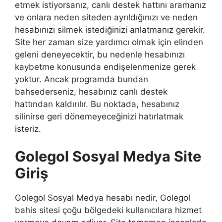
etmek istiyorsanız, canlı destek hattını aramanız
ve onlara neden siteden ayrıldığınızı ve neden
hesabınızı silmek istediğinizi anlatmanız gerekir.
Site her zaman size yardımcı olmak için elinden
geleni deneyecektir, bu nedenle hesabınızı
kaybetme konusunda endişelenmenize gerek
yoktur. Ancak programda bundan
bahsederseniz, hesabınız canlı destek
hattından kaldırılır. Bu noktada, hesabınız
silinirse geri dönemeyeceğinizi hatırlatmak
isteriz.
Golegol Sosyal Medya Site
Giriş
Golegol Sosyal Medya hesabı nedir, Golegol
bahis sitesi çoğu bölgedeki kullanıcılara hizmet