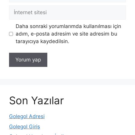
İnternet
sitesi
Daha sonraki yorumlarımda kullanılması için
adım, e-posta adresim ve site adresim bu
tarayıcıya kaydedilsin.
Son Yazılar
Golegol Adresi
Golegol Giriş