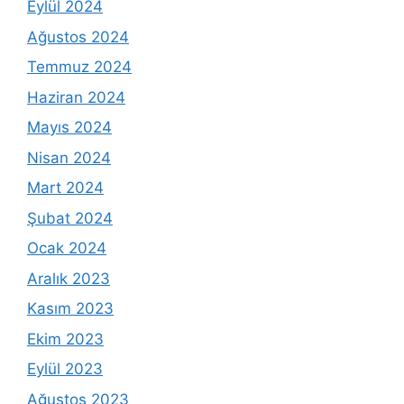
Eylül 2024
Ağustos 2024
Temmuz 2024
Haziran 2024
Mayıs 2024
Nisan 2024
Mart 2024
Şubat 2024
Ocak 2024
Aralık 2023
Kasım 2023
Ekim 2023
Eylül 2023
Ağustos 2023