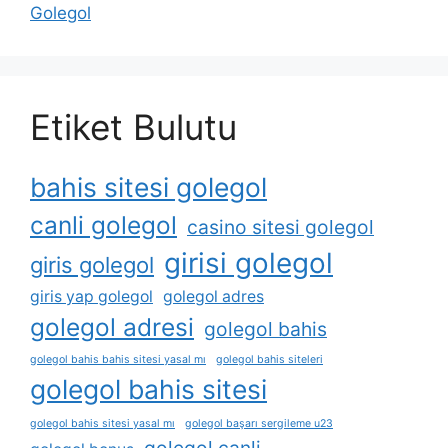
Golegol
Etiket Bulutu
bahis sitesi golegol
canli golegol
casino sitesi golegol
girisi golegol
giris golegol
giris yap golegol
golegol adres
golegol adresi
golegol bahis
golegol bahis bahis sitesi yasal mı
golegol bahis siteleri
golegol bahis sitesi
golegol bahis sitesi yasal mı
golegol başarı sergileme u23