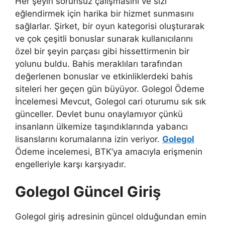
Her şeyin sorunsuz çalışmasını ve sizi
eğlendirmek için harika bir hizmet sunmasını
sağlarlar. Şirket, bir oyun kategorisi oluşturarak
ve çok çeşitli bonuslar sunarak kullanıcılarını
özel bir şeyin parçası gibi hissettirmenin bir
yolunu buldu. Bahis meraklıları tarafından
değerlenen bonuslar ve etkinliklerdeki bahis
siteleri her geçen gün büyüyor. Golegol Ödeme
İncelemesi Mevcut, Golegol cari oturumu sık sık
günceller. Devlet bunu onaylamıyor çünkü
insanların ülkemize taşındıklarında yabancı
lisanslarını korumalarına izin veriyor.
Golegol
Ödeme incelemesi, BTK’ya amacıyla erişmenin
engelleriyle karşı karşıyadır.
Golegol Güncel Giriş
Golegol giriş adresinin güncel olduğundan emin