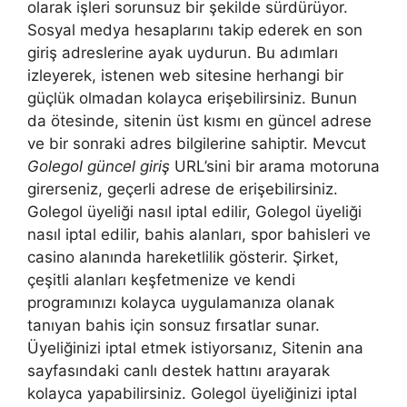
olarak işleri sorunsuz bir şekilde sürdürüyor.
Sosyal medya hesaplarını takip ederek en son
giriş adreslerine ayak uydurun. Bu adımları
izleyerek, istenen web sitesine herhangi bir
güçlük olmadan kolayca erişebilirsiniz. Bunun
da ötesinde, sitenin üst kısmı en güncel adrese
ve bir sonraki adres bilgilerine sahiptir. Mevcut
Golegol güncel giriş
URL’sini bir arama motoruna
girerseniz, geçerli adrese de erişebilirsiniz.
Golegol üyeliği nasıl iptal edilir, Golegol üyeliği
nasıl iptal edilir, bahis alanları, spor bahisleri ve
casino alanında hareketlilik gösterir. Şirket,
çeşitli alanları keşfetmenize ve kendi
programınızı kolayca uygulamanıza olanak
tanıyan bahis için sonsuz fırsatlar sunar.
Üyeliğinizi iptal etmek istiyorsanız, Sitenin ana
sayfasındaki canlı destek hattını arayarak
kolayca yapabilirsiniz. Golegol üyeliğinizi iptal