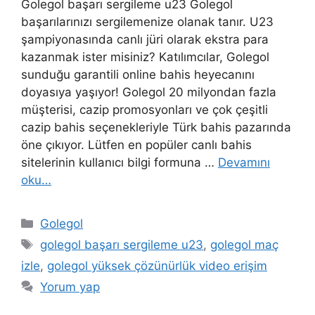
Golegol başarı sergileme u23 Golegol
başarılarınızı sergilemenize olanak tanır. U23
şampiyonasında canlı jüri olarak ekstra para
kazanmak ister misiniz? Katılımcılar, Golegol
sunduğu garantili online bahis heyecanını
doyasıya yaşıyor! Golegol 20 milyondan fazla
müşterisi, cazip promosyonları ve çok çeşitli
cazip bahis seçenekleriyle Türk bahis pazarında
öne çıkıyor. Lütfen en popüler canlı bahis
sitelerinin kullanıcı bilgi formuna …
Devamını
oku…
Kategoriler
Golegol
Etiketler
golegol başarı sergileme u23
,
golegol maç
izle
,
golegol yüksek çözünürlük video erişim
Yorum yap