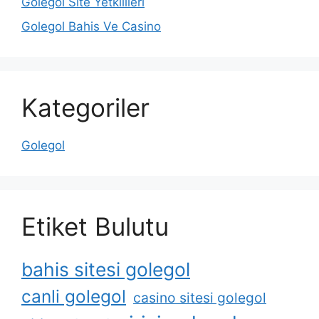
Golegol Site Yetkilileri
Golegol Bahis Ve Casino
Kategoriler
Golegol
Etiket Bulutu
bahis sitesi golegol
canli golegol
casino sitesi golegol