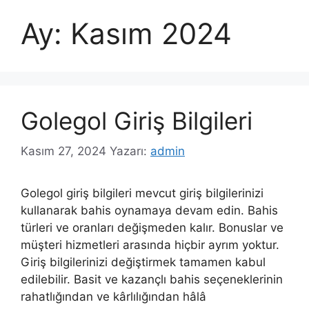
Ay:
Kasım 2024
Golegol Giriş Bilgileri
Kasım 27, 2024
Yazarı:
admin
Golegol giriş bilgileri mevcut giriş bilgilerinizi
kullanarak bahis oynamaya devam edin. Bahis
türleri ve oranları değişmeden kalır. Bonuslar ve
müşteri hizmetleri arasında hiçbir ayrım yoktur.
Giriş bilgilerinizi değiştirmek tamamen kabul
edilebilir. Basit ve kazançlı bahis seçeneklerinin
rahatlığından ve kârlılığından hâlâ