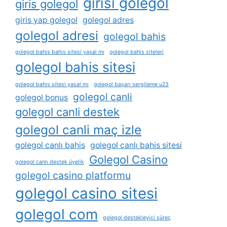
girisi golegol
giris golegol
giris yap golegol
golegol adres
golegol adresi
golegol bahis
golegol bahis bahis sitesi yasal mı
golegol bahis siteleri
golegol bahis sitesi
golegol bahis sitesi yasal mı
golegol başarı sergileme u23
golegol canli
golegol bonus
golegol canli destek
golegol canli maç izle
golegol canlı bahis
golegol canlı bahis sitesi
Golegol Casino
golegol canlı destek üyelik
golegol casino platformu
golegol casino sitesi
golegol com
golegol destekleyici süreç