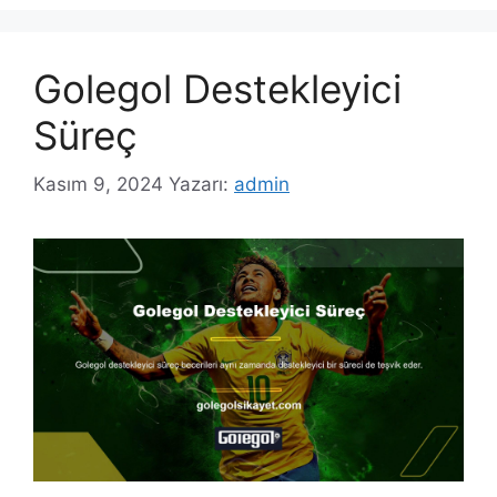
Golegol Destekleyici
Süreç
Kasım 9, 2024
Yazarı:
admin