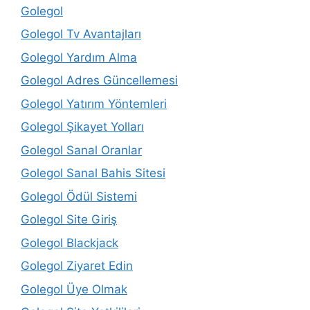
Golegol
Golegol Tv Avantajları
Golegol Yardım Alma
Golegol Adres Güncellemesi
Golegol Yatırım Yöntemleri
Golegol Şikayet Yolları
Golegol Sanal Oranlar
Golegol Sanal Bahis Sitesi
Golegol Ödül Sistemi
Golegol Site Giriş
Golegol Blackjack
Golegol Ziyaret Edin
Golegol Üye Olmak