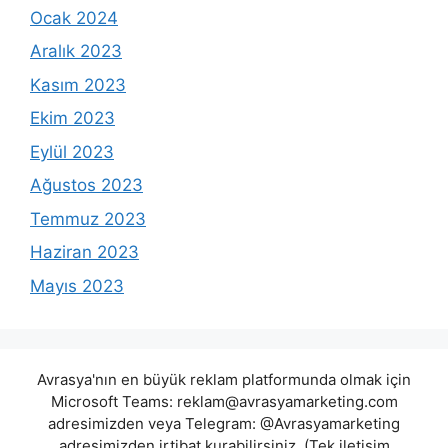
Ocak 2024
Aralık 2023
Kasım 2023
Ekim 2023
Eylül 2023
Ağustos 2023
Temmuz 2023
Haziran 2023
Mayıs 2023
Avrasya'nın en büyük reklam platformunda olmak için
Microsoft Teams:
reklam@avrasyamarketing.com
adresimizden veya Telegram: @Avrasyamarketing
adresimizden irtibat kurabilirsiniz. (Tek iletişim