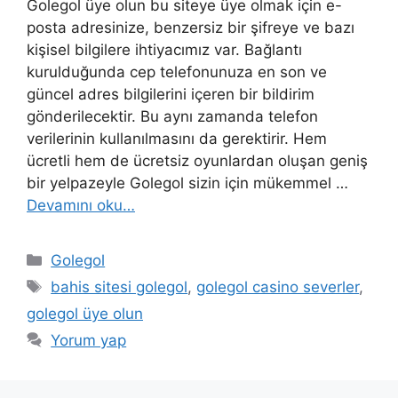
Golegol üye olun bu siteye üye olmak için e-
posta adresinize, benzersiz bir şifreye ve bazı
kişisel bilgilere ihtiyacımız var. Bağlantı
kurulduğunda cep telefonunuza en son ve
güncel adres bilgilerini içeren bir bildirim
gönderilecektir. Bu aynı zamanda telefon
verilerinin kullanılmasını da gerektirir. Hem
ücretli hem de ücretsiz oyunlardan oluşan geniş
bir yelpazeyle Golegol sizin için mükemmel …
Devamını oku…
Kategoriler
Golegol
Etiketler
bahis sitesi golegol
,
golegol casino severler
,
golegol üye olun
Yorum yap