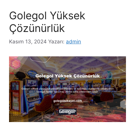
Golegol Yüksek
Çözünürlük
Kasım 13, 2024
Yazarı:
admin