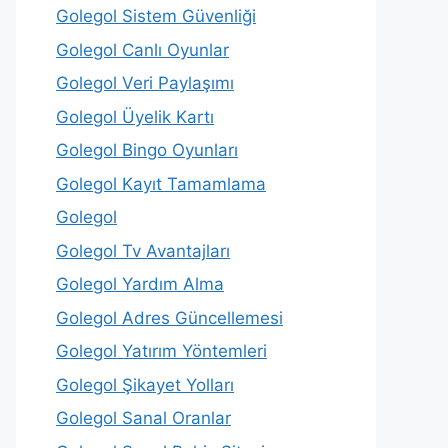
Golegol Sistem Güvenliği
Golegol Canlı Oyunlar
Golegol Veri Paylaşımı
Golegol Üyelik Kartı
Golegol Bingo Oyunları
Golegol Kayıt Tamamlama
Golegol
Golegol Tv Avantajları
Golegol Yardım Alma
Golegol Adres Güncellemesi
Golegol Yatırım Yöntemleri
Golegol Şikayet Yolları
Golegol Sanal Oranlar