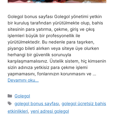
Golegol bonus sayfası Golegol yönetimi yetkin
bir kuruluş tarafından yürütülmekte olup, bahis
sitesinin para yatırma, çekme, giriş ve çıkış
işlemleri büyük bir profesyonellik ile
yürütülmektedir. Bu nedenle para taşırken,
piyango bileti alırken veya siteye üye olurken
herhangi bir güvenlik sorunuyla
karşılaşmamalısınız. Üstelik sistem, hiç kimsenin
sizin adınıza yetkisiz para çekme işlemi
yapmamasını, fonlarınızın korunmasını ve …
Devamını oku…
Kategoriler
Golegol
Etiketler
golegol bonus sayfası
,
golegol ücretsiz bahis
etkinlikleri
,
yeni adresi golegol