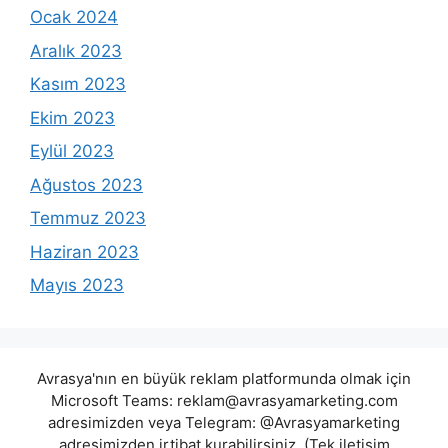
Ocak 2024
Aralık 2023
Kasım 2023
Ekim 2023
Eylül 2023
Ağustos 2023
Temmuz 2023
Haziran 2023
Mayıs 2023
Avrasya'nın en büyük reklam platformunda olmak için
Microsoft Teams:
reklam@avrasyamarketing.com
adresimizden veya Telegram: @Avrasyamarketing
adresimizden irtibat kurabilirsiniz. (Tek iletişim