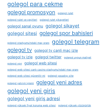
golegol para çekme
golegol promosyon
golegol rulet
golegol rulet ve çeşitleri
golegol rulet şikayetleri
golegol sikayet
golegol sanal oyunu
golegol spor bahisleri
golegol sitesi
golegol telegram
golegol stadyumu'ndaki maç oranı
golegol tv
golegol tv canli maç izle
golegol tv izle
golegol twitter
golegol uygun maliyet
golegol web sitesi
golegol vpn
golegol web sitesi canlı casino stadyumu'ndaki maç oranı
golegol web sitesi güvenilir mi
golegol yasadışı site
golegol yeni adres
golegol yatırım i̇şlemi
golegol yeni giris
golegol yeni giriş adresi
golegol yüksek fiyat koruma web sitesi
golegol yüksek çözünürlük