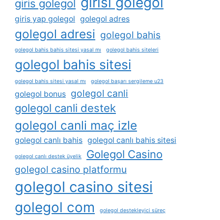
girisi golegol
giris golegol
giris yap golegol
golegol adres
golegol adresi
golegol bahis
golegol bahis bahis sitesi yasal mı
golegol bahis siteleri
golegol bahis sitesi
golegol bahis sitesi yasal mı
golegol başarı sergileme u23
golegol canli
golegol bonus
golegol canli destek
golegol canli maç izle
golegol canlı bahis
golegol canlı bahis sitesi
Golegol Casino
golegol canlı destek üyelik
golegol casino platformu
golegol casino sitesi
golegol com
golegol destekleyici süreç