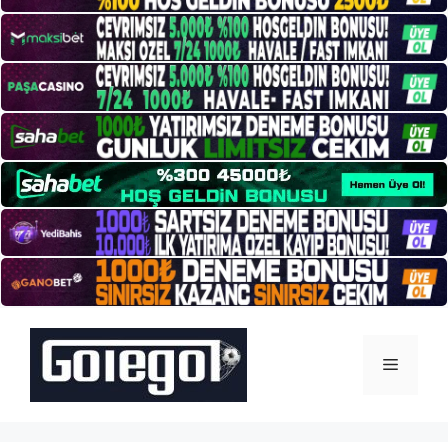
İçeriğe
atla
Menü