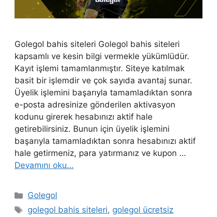
Golegol bahis siteleri Golegol bahis siteleri
kapsamlı ve kesin bilgi vermekle yükümlüdür.
Kayıt işlemi tamamlanmıştır. Siteye katılmak
basit bir işlemdir ve çok sayıda avantaj sunar.
Üyelik işlemini başarıyla tamamladıktan sonra
e-posta adresinize gönderilen aktivasyon
kodunu girerek hesabınızı aktif hale
getirebilirsiniz. Bunun için üyelik işlemini
başarıyla tamamladıktan sonra hesabınızı aktif
hale getirmeniz, para yatırmanız ve kupon …
Devamını oku…
Kategoriler
Golegol
Etiketler
golegol bahis siteleri
,
golegol ücretsiz