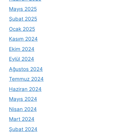
Mayıs 2025
Şubat 2025
Ocak 2025
Kasım 2024
Ekim 2024
Eylül 2024
Ağustos 2024
Temmuz 2024
Haziran 2024
Mayıs 2024
Nisan 2024
Mart 2024
Şubat 2024