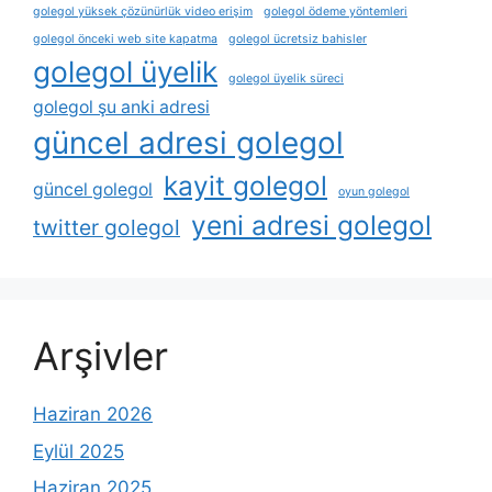
golegol yüksek çözünürlük video erişim
golegol ödeme yöntemleri
golegol önceki web site kapatma
golegol ücretsiz bahisler
golegol üyelik
golegol üyelik süreci
golegol şu anki adresi
güncel adresi golegol
kayit golegol
güncel golegol
oyun golegol
yeni adresi golegol
twitter golegol
Arşivler
Haziran 2026
Eylül 2025
Haziran 2025