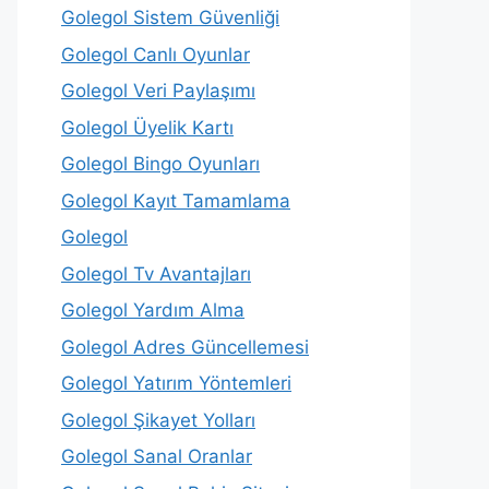
Golegol Sistem Güvenliği
Golegol Canlı Oyunlar
Golegol Veri Paylaşımı
Golegol Üyelik Kartı
Golegol Bingo Oyunları
Golegol Kayıt Tamamlama
Golegol
Golegol Tv Avantajları
Golegol Yardım Alma
Golegol Adres Güncellemesi
Golegol Yatırım Yöntemleri
Golegol Şikayet Yolları
Golegol Sanal Oranlar