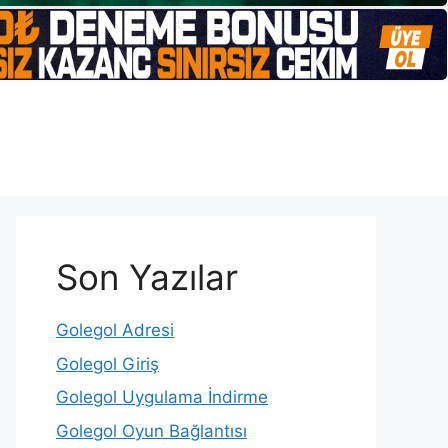
Son Yazılar
Golegol Adresi
Golegol Giriş
Golegol Uygulama İndirme
Golegol Oyun Bağlantısı