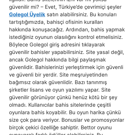
güvenilir mi? – Evet, Türkiye’de çevrimiçi şeyler
Golegol Üyelik
satın alabilirsiniz. Bu konuları
tartıştığımızda, bahisçi ofisinin kuralları
hakkında konuşacağız. Ardından, bahis yapmak
istediğiniz oyunun olasılığını kontrol etmelisiniz.
Böylece Golegol giriş adresini tıklayarak
güvenilir bahisler yapabilirsiniz. Site yasal değil,
ancak Golegol hakkında bilgi paylaşmak
güvenlidir. Bahislerinizi yerleştirmek için güvenli
ve güvenli bir yerdir. Site meşruiyetinden
bağımsız olarak güvenlidir. Bazı tanınmış
şirketler lisans ve oyun yazılımı yapar. Site
güvenilir görünüyor çünkü henüz kötü bir şey
olmadı. Kullanıcılar bahis sitelerinde çeşitli
oyunlara bahis koyabilir. Bu oyun harika çünkü
size çok para veriyor. Bonuslar ve promosyonlar
birçok çekici özelliğe sahiptir. Bettor oyunu
oynayarak farklı ödüller alabilirsiniz. Bu