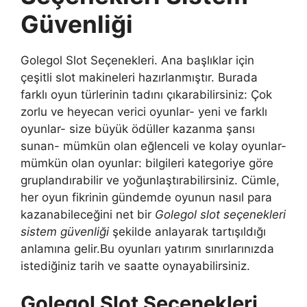
Güvenliği
Golegol Slot Seçenekleri. Ana başlıklar için
çeşitli slot makineleri hazırlanmıştır. Burada
farklı oyun türlerinin tadını çıkarabilirsiniz: Çok
zorlu ve heyecan verici oyunlar- yeni ve farklı
oyunlar- size büyük ödüller kazanma şansı
sunan- mümkün olan eğlenceli ve kolay oyunlar-
mümkün olan oyunlar: bilgileri kategoriye göre
gruplandırabilir ve yoğunlaştırabilirsiniz. Cümle,
her oyun fikrinin gündemde oyunun nasıl para
kazanabileceğini net bir
Golegol slot seçenekleri
sistem güvenliği
şekilde anlayarak tartışıldığı
anlamına gelir.Bu oyunları yatırım sınırlarınızda
istediğiniz tarih ve saatte oynayabilirsiniz.
Golegol Slot Seçenekleri