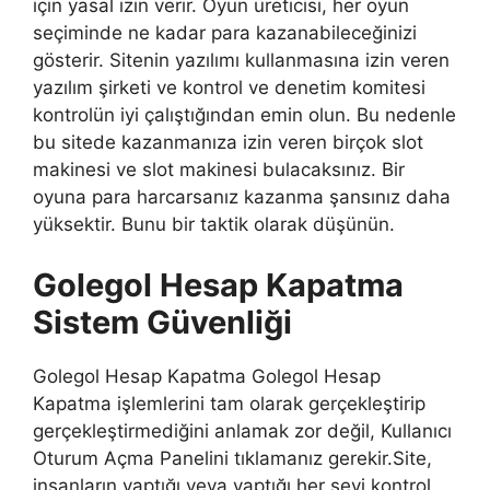
için yasal izin verir. Oyun üreticisi, her oyun
seçiminde ne kadar para kazanabileceğinizi
gösterir. Sitenin yazılımı kullanmasına izin veren
yazılım şirketi ve kontrol ve denetim komitesi
kontrolün iyi çalıştığından emin olun. Bu nedenle
bu sitede kazanmanıza izin veren birçok slot
makinesi ve slot makinesi bulacaksınız. Bir
oyuna para harcarsanız kazanma şansınız daha
yüksektir. Bunu bir taktik olarak düşünün.
Golegol Hesap Kapatma
Sistem Güvenliği
Golegol Hesap Kapatma Golegol Hesap
Kapatma işlemlerini tam olarak gerçekleştirip
gerçekleştirmediğini anlamak zor değil, Kullanıcı
Oturum Açma Panelini tıklamanız gerekir.Site,
insanların yaptığı veya yaptığı her şeyi kontrol