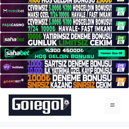
İçeriğe
atla
Menü