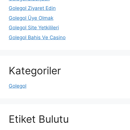
Golegol Ziyaret Edin
Golegol Üye Olmak
Golegol Site Yetkilileri
Golegol Bahis Ve Casino
Kategoriler
Golegol
Etiket Bulutu