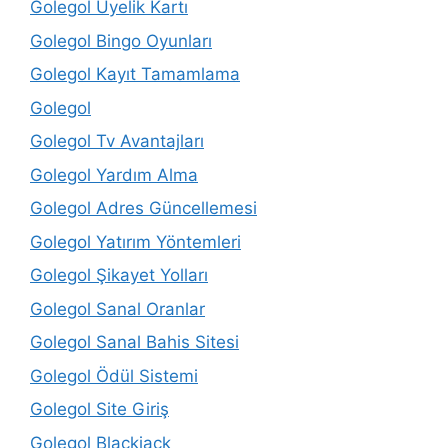
Golegol Üyelik Kartı
Golegol Bingo Oyunları
Golegol Kayıt Tamamlama
Golegol
Golegol Tv Avantajları
Golegol Yardım Alma
Golegol Adres Güncellemesi
Golegol Yatırım Yöntemleri
Golegol Şikayet Yolları
Golegol Sanal Oranlar
Golegol Sanal Bahis Sitesi
Golegol Ödül Sistemi
Golegol Site Giriş
Golegol Blackjack