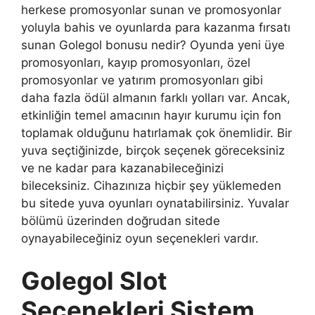
herkese promosyonlar sunan ve promosyonlar
yoluyla bahis ve oyunlarda para kazanma fırsatı
sunan Golegol bonusu nedir? Oyunda yeni üye
promosyonları, kayıp promosyonları, özel
promosyonlar ve yatırım promosyonları gibi
daha fazla ödül almanın farklı yolları var. Ancak,
etkinliğin temel amacının hayır kurumu için fon
toplamak olduğunu hatırlamak çok önemlidir. Bir
yuva seçtiğinizde, birçok seçenek göreceksiniz
ve ne kadar para kazanabileceğinizi
bileceksiniz. Cihazınıza hiçbir şey yüklemeden
bu sitede yuva oyunları oynatabilirsiniz. Yuvalar
bölümü üzerinden doğrudan sitede
oynayabileceğiniz oyun seçenekleri vardır.
Golegol Slot
Seçenekleri Sistem