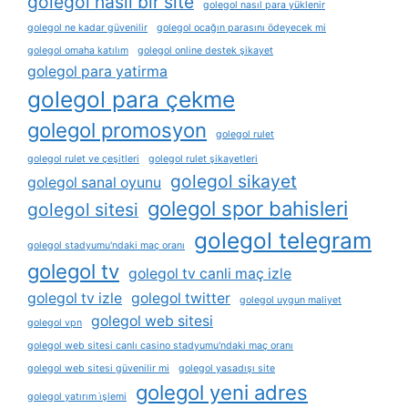
golegol nasil bir site
golegol nasıl para yüklenir
golegol ne kadar güvenilir
golegol ocağın parasını ödeyecek mi
golegol omaha katılım
golegol online destek şikayet
golegol para yatirma
golegol para çekme
golegol promosyon
golegol rulet
golegol rulet ve çeşitleri
golegol rulet şikayetleri
golegol sikayet
golegol sanal oyunu
golegol spor bahisleri
golegol sitesi
golegol telegram
golegol stadyumu'ndaki maç oranı
golegol tv
golegol tv canli maç izle
golegol tv izle
golegol twitter
golegol uygun maliyet
golegol web sitesi
golegol vpn
golegol web sitesi canlı casino stadyumu'ndaki maç oranı
golegol web sitesi güvenilir mi
golegol yasadışı site
golegol yeni adres
golegol yatırım i̇şlemi