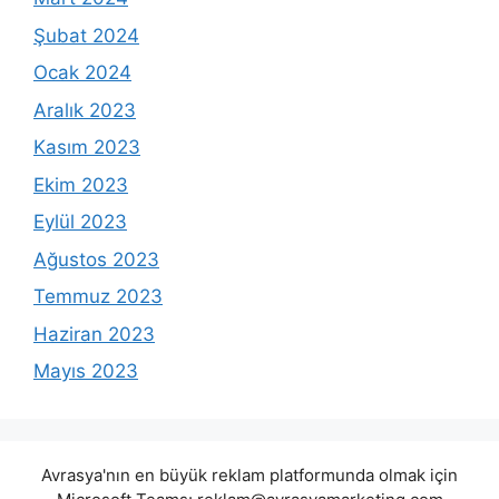
Şubat 2024
Ocak 2024
Aralık 2023
Kasım 2023
Ekim 2023
Eylül 2023
Ağustos 2023
Temmuz 2023
Haziran 2023
Mayıs 2023
Avrasya'nın en büyük reklam platformunda olmak için