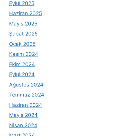
Eylül 2025
Haziran 2025
Mayıs 2025
Şubat 2025
Ocak 2025
Kasım 2024
Ekim 2024
Eylül 2024
Ağustos 2024
Temmuz 2024
Haziran 2024
Mayıs 2024
Nisan 2024
Mart 2024