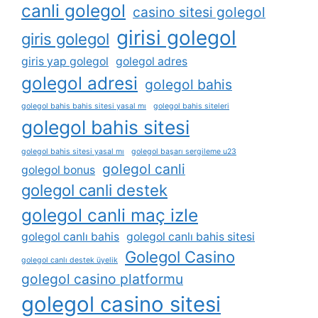
canli golegol
casino sitesi golegol
girisi golegol
giris golegol
giris yap golegol
golegol adres
golegol adresi
golegol bahis
golegol bahis bahis sitesi yasal mı
golegol bahis siteleri
golegol bahis sitesi
golegol bahis sitesi yasal mı
golegol başarı sergileme u23
golegol canli
golegol bonus
golegol canli destek
golegol canli maç izle
golegol canlı bahis
golegol canlı bahis sitesi
Golegol Casino
golegol canlı destek üyelik
golegol casino platformu
golegol casino sitesi