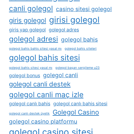
canli golegol
casino sitesi golegol
girisi golegol
giris golegol
giris yap golegol
golegol adres
golegol adresi
golegol bahis
golegol bahis bahis sitesi yasal mı
golegol bahis siteleri
golegol bahis sitesi
golegol bahis sitesi yasal mı
golegol başarı sergileme u23
golegol canli
golegol bonus
golegol canli destek
golegol canli maç izle
golegol canlı bahis
golegol canlı bahis sitesi
Golegol Casino
golegol canlı destek üyelik
golegol casino platformu
golegol casino sitesi