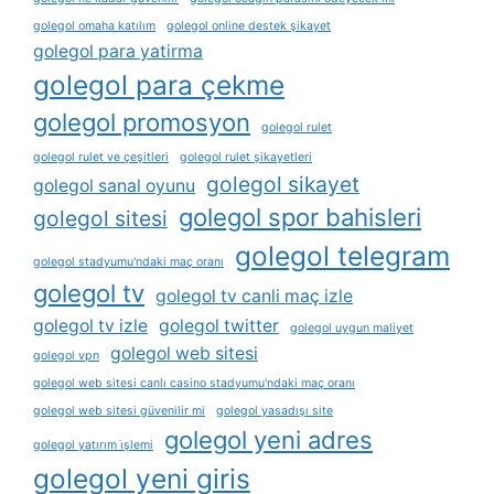
golegol omaha katılım
golegol online destek şikayet
golegol para yatirma
golegol para çekme
golegol promosyon
golegol rulet
golegol rulet ve çeşitleri
golegol rulet şikayetleri
golegol sikayet
golegol sanal oyunu
golegol spor bahisleri
golegol sitesi
golegol telegram
golegol stadyumu'ndaki maç oranı
golegol tv
golegol tv canli maç izle
golegol tv izle
golegol twitter
golegol uygun maliyet
golegol web sitesi
golegol vpn
golegol web sitesi canlı casino stadyumu'ndaki maç oranı
golegol web sitesi güvenilir mi
golegol yasadışı site
golegol yeni adres
golegol yatırım i̇şlemi
golegol yeni giris