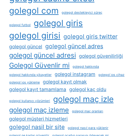
golegol com
golegol destekleyici süreç
golegol giris
golegol futbol
golegol girisi
golegol giris twitter
golegol güncel adres
golegol güncel
golegol güncel adresi
golegol güvenilirliği
Golegol Güvenlir mi
golegol hakkında
golegol instagram
golegol hakkında şikayetler
golegol i̇os cihaz
golegol kayıt olmak
golegol i̇os yükleme
golegol kayıt tamamlama
golegol kaç oldu
golegol maç izle
golegol kullanıcı çözümleri
golegol maç izleme
golegol maç oranları
golegol müşteri hizmetleri
golegol nasil bir site
golegol nasıl para yüklenir
golegol ne kadar güvenilir
golegol ocağın parasını ödeyecek mi