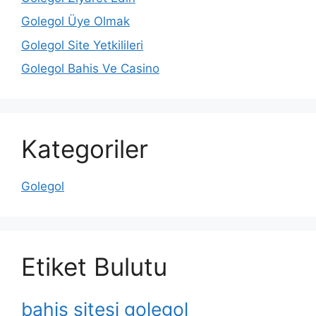
Golegol Üye Olmak
Golegol Site Yetkilileri
Golegol Bahis Ve Casino
Kategoriler
Golegol
Etiket Bulutu
bahis sitesi golegol