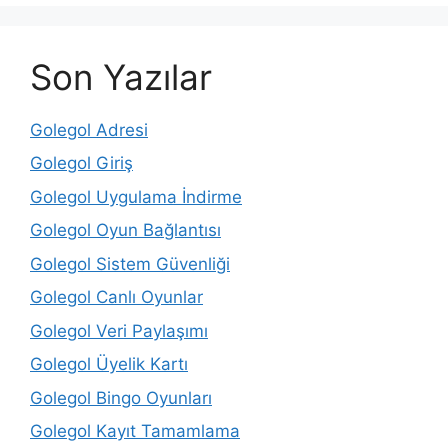
Son Yazılar
Golegol Adresi
Golegol Giriş
Golegol Uygulama İndirme
Golegol Oyun Bağlantısı
Golegol Sistem Güvenliği
Golegol Canlı Oyunlar
Golegol Veri Paylaşımı
Golegol Üyelik Kartı
Golegol Bingo Oyunları
Golegol Kayıt Tamamlama