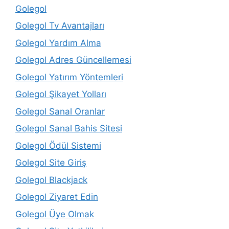
Golegol
Golegol Tv Avantajları
Golegol Yardım Alma
Golegol Adres Güncellemesi
Golegol Yatırım Yöntemleri
Golegol Şikayet Yolları
Golegol Sanal Oranlar
Golegol Sanal Bahis Sitesi
Golegol Ödül Sistemi
Golegol Site Giriş
Golegol Blackjack
Golegol Ziyaret Edin
Golegol Üye Olmak