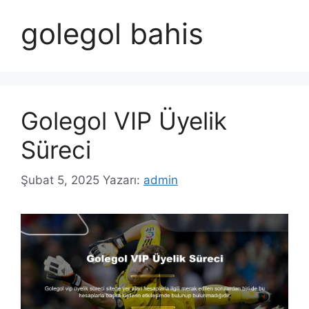
golegol bahis
Golegol VIP Üyelik
Süreci
Şubat 5, 2025
Yazarı:
admin