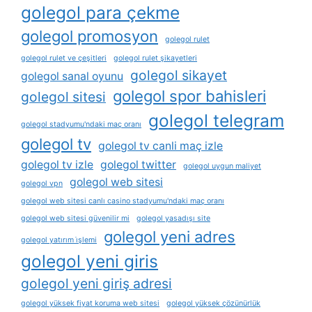
golegol para çekme
golegol promosyon
golegol rulet
golegol rulet ve çeşitleri
golegol rulet şikayetleri
golegol sikayet
golegol sanal oyunu
golegol spor bahisleri
golegol sitesi
golegol telegram
golegol stadyumu'ndaki maç oranı
golegol tv
golegol tv canli maç izle
golegol tv izle
golegol twitter
golegol uygun maliyet
golegol web sitesi
golegol vpn
golegol web sitesi canlı casino stadyumu'ndaki maç oranı
golegol web sitesi güvenilir mi
golegol yasadışı site
golegol yeni adres
golegol yatırım i̇şlemi
golegol yeni giris
golegol yeni giriş adresi
golegol yüksek fiyat koruma web sitesi
golegol yüksek çözünürlük