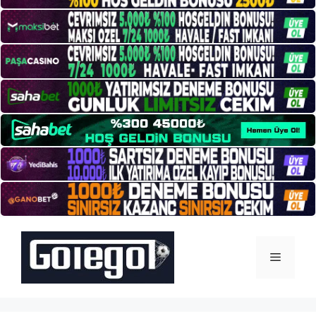
İçeriğe
atla
Menü