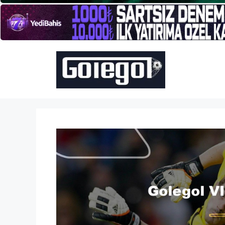
İçeriğe
atla