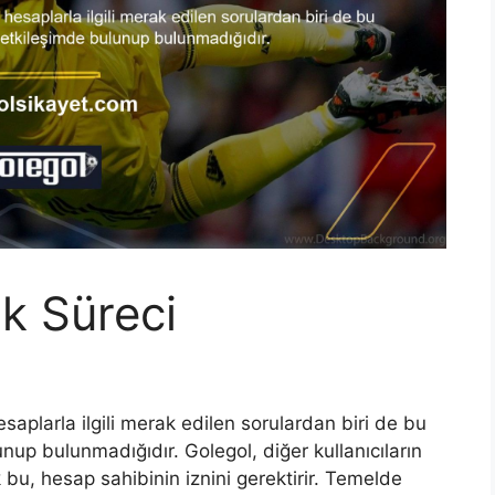
ik Süreci
esaplarla ilgili merak edilen sorulardan biri de bu
nup bulunmadığıdır. Golegol, diğer kullanıcıların
bu, hesap sahibinin iznini gerektirir. Temelde