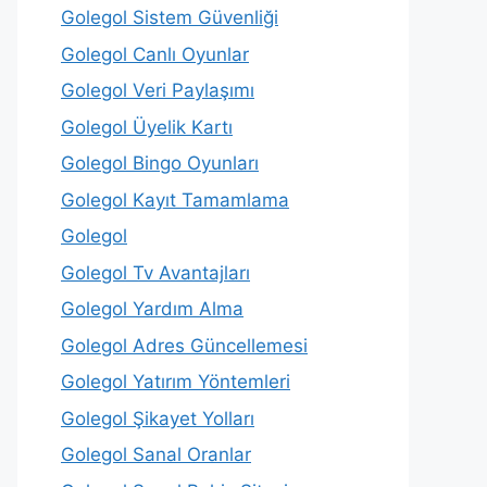
Golegol Sistem Güvenliği
Golegol Canlı Oyunlar
Golegol Veri Paylaşımı
Golegol Üyelik Kartı
Golegol Bingo Oyunları
Golegol Kayıt Tamamlama
Golegol
Golegol Tv Avantajları
Golegol Yardım Alma
Golegol Adres Güncellemesi
Golegol Yatırım Yöntemleri
Golegol Şikayet Yolları
Golegol Sanal Oranlar