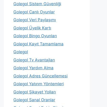
Golegol Sistem Güvenliği
Golegol Canlı Oyunlar
Golegol Veri Paylaşımı
Golegol Üyelik Kartı
Golegol Bingo Oyunları
Golegol Kayıt Tamamlama
Golegol
Golegol Tv Avantajları
Golegol Yardım Alma
Golegol Adres Güncellemesi
Golegol Yatırım Yöntemleri
Golegol Şikayet Yolları
Golegol Sanal Oranlar