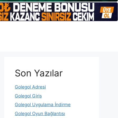
Son Yazılar
Golegol Adresi
Golegol Giriş
Golegol Uygulama İndirme
Golegol Oyun Bağlantısı