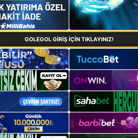
GOLEGOL GİRİŞ İÇİN TIKLAYINIZ!