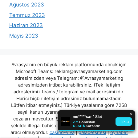
Ağustos 2023
Temmuz 2023
Haziran 2023
Mayıs 2023
Avrasya'nın en büyük reklam platformunda olmak için
Microsoft Teams:
reklam@avrasyamarketing.com
adresimizden veya Telegram: @Avrasyamarketing
adresimizden irtibat kurabilirsiniz. (Tek iletişim
adreslerimiz teams / telegram ve mail adresimizdir.
Harici hiçbir iletişim adresimiz bulunmamaktadır.
Lütfen itibar etmeyiniz.) Türkiye yasalarına göre 7258
sayılı kanun uyarınca yasa dışı bahis oynamanın
cezaları mevcuttur. Şu an bulunduğunuz site hiç bir
şekilde illegal bahis oyunları oynatmıyor ve oynamaya
aracı olmuyordur.
casino-viva
|
galabetsitesi
|
oynabet