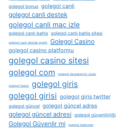
golegol canli
golegol bonus
golegol canli destek
golegol canli maç izle
golegol canlı bahis
golegol canlı bahis sitesi
Golegol Casino
golegol canlı destek üyelik
golegol casino platformu
golegol casino sitesi
golegol com
golegol destekleyici süreç
golegol giris
golegol futbol
golegol girisi
golegol giris twitter
golegol güncel adres
golegol güncel
golegol güncel adresi
golegol güvenilirliği
Golegol Güvenlir mi
golegol hakkında