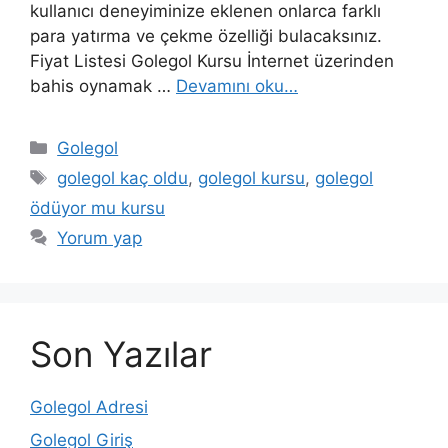
kullanıcı deneyiminize eklenen onlarca farklı
para yatırma ve çekme özelliği bulacaksınız.
Fiyat Listesi Golegol Kursu İnternet üzerinden
bahis oynamak …
Devamını oku…
Kategoriler
Golegol
Etiketler
golegol kaç oldu
,
golegol kursu
,
golegol
ödüyor mu kursu
Yorum yap
Son Yazılar
Golegol Adresi
Golegol Giriş