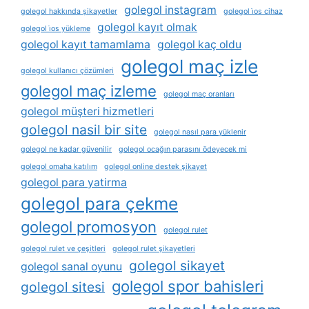
golegol instagram
golegol hakkında şikayetler
golegol i̇os cihaz
golegol kayıt olmak
golegol i̇os yükleme
golegol kayıt tamamlama
golegol kaç oldu
golegol maç izle
golegol kullanıcı çözümleri
golegol maç izleme
golegol maç oranları
golegol müşteri hizmetleri
golegol nasil bir site
golegol nasıl para yüklenir
golegol ne kadar güvenilir
golegol ocağın parasını ödeyecek mi
golegol omaha katılım
golegol online destek şikayet
golegol para yatirma
golegol para çekme
golegol promosyon
golegol rulet
golegol rulet ve çeşitleri
golegol rulet şikayetleri
golegol sikayet
golegol sanal oyunu
golegol spor bahisleri
golegol sitesi