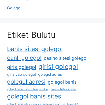
Golegol
Etiket Bulutu
bahis sitesi golegol
canli golegol
casino sitesi golegol
girisi golegol
giris golegol
giris yap golegol
golegol adres
golegol adresi
golegol bahis
golegol bahis bahis sitesi yasal mı
golegol bahis siteleri
golegol bahis sitesi
golegol bahis sitesi yasal mı
golegol başarı sergileme u23