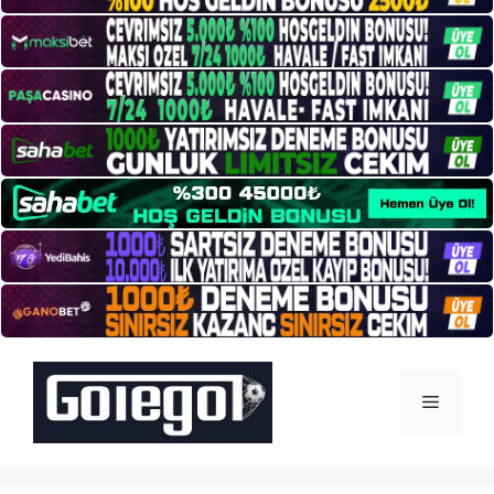
İçeriğe
atla
Menü