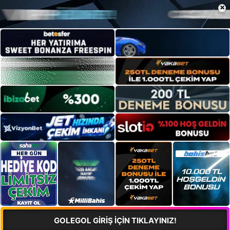
×
GOLEGOL GİRİŞ İÇİN TIKLAYINIZ!