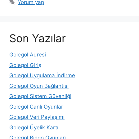
Yorum yap
Son Yazılar
Golegol Adresi
Golegol Giriş
Golegol Uygulama İndirme
Golegol Oyun Bağlantısı
Golegol Sistem Güvenliği
Golegol Canlı Oyunlar
Golegol Veri Paylaşımı
Golegol Üyelik Kartı
Golegol Bingo Oyunları