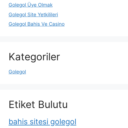
Golegol Üye Olmak
Golegol Site Yetkilileri
Golegol Bahis Ve Casino
Kategoriler
Golegol
Etiket Bulutu
bahis sitesi golegol