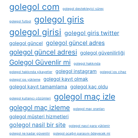
golegol com
golegol destekleyici süreç
golegol giris
golegol futbol
golegol girisi
golegol giris twitter
golegol güncel adres
golegol güncel
golegol güncel adresi
golegol güvenilirliği
Golegol Güvenlir mi
golegol hakkında
golegol instagram
golegol hakkında şikayetler
golegol i̇os cihaz
golegol kayıt olmak
golegol i̇os yükleme
golegol kayıt tamamlama
golegol kaç oldu
golegol maç izle
golegol kullanıcı çözümleri
golegol maç izleme
golegol maç oranları
golegol müşteri hizmetleri
golegol nasil bir site
golegol nasıl para yüklenir
golegol ne kadar güvenilir
golegol ocağın parasını ödeyecek mi