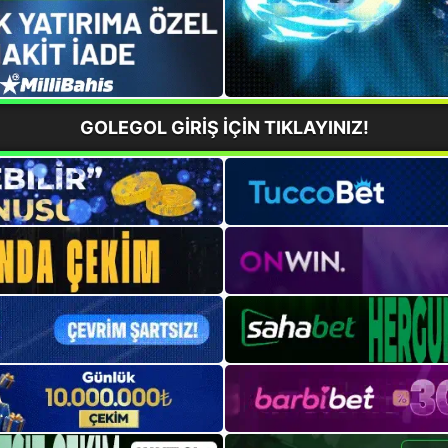
GOLEGOL GİRİŞ İÇİN TIKLAYINIZ!