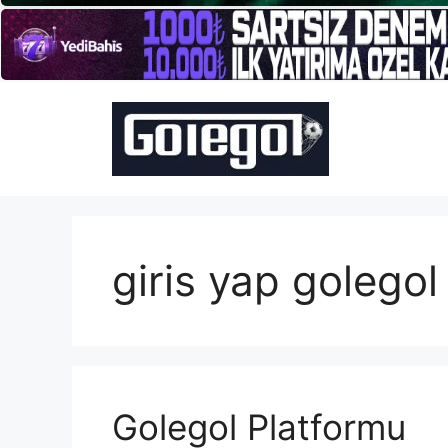
İçeriğe
atla
giris yap golegol
Golegol Platformu