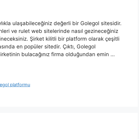
ıkla ulaşabileceğiniz değerli bir Golegol sitesidir.
ri ve rulet web sitelerinde nasıl gezineceğiniz
eceksiniz. Şirket kilitli bir platform olarak çeşitli
sında en popüler sitedir. Çıktı, Golegol
 şirketinin bulacağınız firma olduğundan emin …
egol platformu