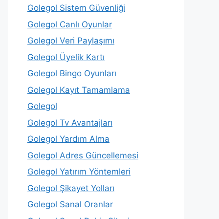
Golegol Sistem Güvenliği
Golegol Canlı Oyunlar
Golegol Veri Paylaşımı
Golegol Üyelik Kartı
Golegol Bingo Oyunları
Golegol Kayıt Tamamlama
Golegol
Golegol Tv Avantajları
Golegol Yardım Alma
Golegol Adres Güncellemesi
Golegol Yatırım Yöntemleri
Golegol Şikayet Yolları
Golegol Sanal Oranlar