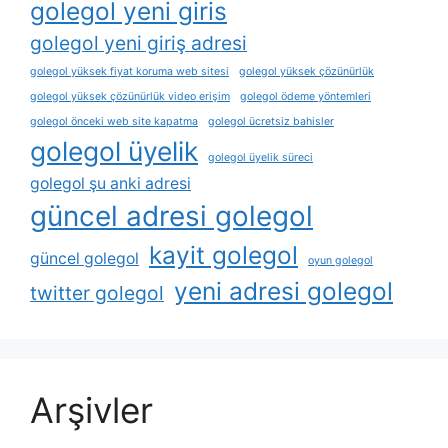
golegol yeni giris
golegol yeni giriş adresi
golegol yüksek fiyat koruma web sitesi
golegol yüksek çözünürlük
golegol yüksek çözünürlük video erişim
golegol ödeme yöntemleri
golegol önceki web site kapatma
golegol ücretsiz bahisler
golegol üyelik
golegol üyelik süreci
golegol şu anki adresi
güncel adresi golegol
kayit golegol
güncel golegol
oyun golegol
yeni adresi golegol
twitter golegol
Arşivler