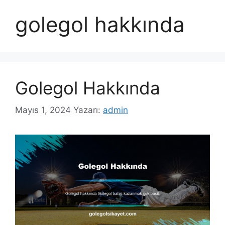
golegol hakkında
Golegol Hakkında
Mayıs 1, 2024
Yazarı:
admin