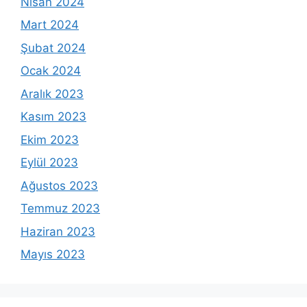
Nisan 2024
Mart 2024
Şubat 2024
Ocak 2024
Aralık 2023
Kasım 2023
Ekim 2023
Eylül 2023
Ağustos 2023
Temmuz 2023
Haziran 2023
Mayıs 2023