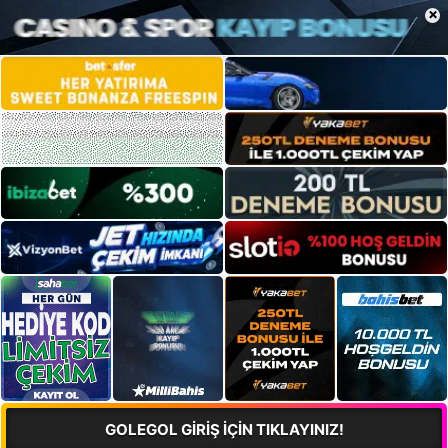
×
GOLEGOL GİRİŞ İÇİN TIKLAYINIZ!