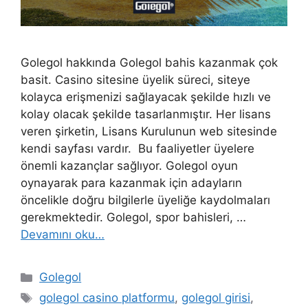
Golegol hakkında Golegol bahis kazanmak çok
basit. Casino sitesine üyelik süreci, siteye
kolayca erişmenizi sağlayacak şekilde hızlı ve
kolay olacak şekilde tasarlanmıştır. Her lisans
veren şirketin, Lisans Kurulunun web sitesinde
kendi sayfası vardır. Bu faaliyetler üyelere
önemli kazançlar sağlıyor. Golegol oyun
oynayarak para kazanmak için adayların
öncelikle doğru bilgilerle üyeliğe kaydolmaları
gerekmektedir. Golegol, spor bahisleri, …
Devamını oku…
Kategoriler
Golegol
Etiketler
golegol casino platformu
,
golegol girisi
,