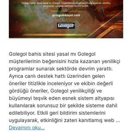
Golegol bahis sitesi yasal mı Golegol
müşterilerinin beğenisini hızla kazanan yenilikçi
programlar sunarak sektörde devrim yarattı.
Ayrıca canlı destek hattı üzerinden gelen
öneriler titizlikle inceleniyor ve ekibin değerli
gördüğü öneriler, Golegol yenilikçiliği ve
büyümeyi teşvik eden esnek sistem altyapısı
kullanılarak sorunsuz bir şekilde sisteme dahil
edilebiliyor. Etkili geri bildirim sistemlerini
uygulayarak, etkinliğini zaten kanıtlamış web …
Devamını oku…