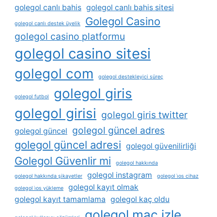
golegol canlı bahis
golegol canlı bahis sitesi
Golegol Casino
golegol canlı destek üyelik
golegol casino platformu
golegol casino sitesi
golegol com
golegol destekleyici süreç
golegol giris
golegol futbol
golegol girisi
golegol giris twitter
golegol güncel adres
golegol güncel
golegol güncel adresi
golegol güvenilirliği
Golegol Güvenlir mi
golegol hakkında
golegol instagram
golegol hakkında şikayetler
golegol i̇os cihaz
golegol kayıt olmak
golegol i̇os yükleme
golegol kayıt tamamlama
golegol kaç oldu
golegol maç izle