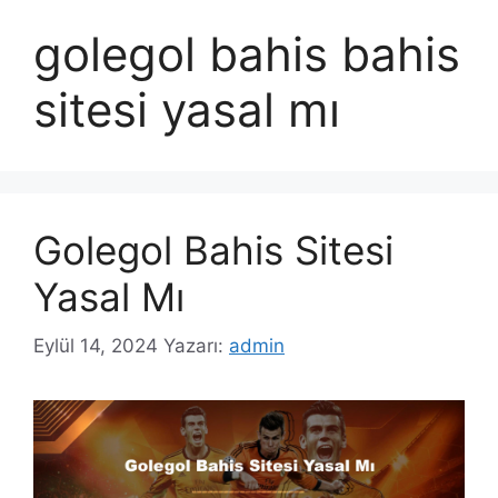
golegol bahis bahis
sitesi yasal mı
Golegol Bahis Sitesi
Yasal Mı
Eylül 14, 2024
Yazarı:
admin