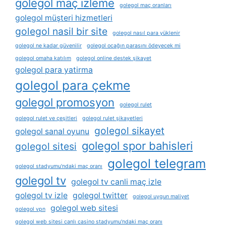
golegol maç izleme
golegol maç oranları
golegol müşteri hizmetleri
golegol nasil bir site
golegol nasıl para yüklenir
golegol ne kadar güvenilir
golegol ocağın parasını ödeyecek mi
golegol omaha katılım
golegol online destek şikayet
golegol para yatirma
golegol para çekme
golegol promosyon
golegol rulet
golegol rulet ve çeşitleri
golegol rulet şikayetleri
golegol sikayet
golegol sanal oyunu
golegol spor bahisleri
golegol sitesi
golegol telegram
golegol stadyumu'ndaki maç oranı
golegol tv
golegol tv canli maç izle
golegol tv izle
golegol twitter
golegol uygun maliyet
golegol web sitesi
golegol vpn
golegol web sitesi canlı casino stadyumu'ndaki maç oranı