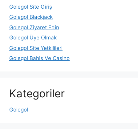
Golegol Site Giriş
Golegol Blackjack
Golegol Ziyaret Edin
Golegol Üye Olmak
Golegol Site Yetkilileri
Golegol Bahis Ve Casino
Kategoriler
Golegol