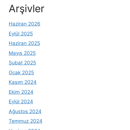
Arşivler
Haziran 2026
Eylül 2025
Haziran 2025
Mayıs 2025
Şubat 2025
Ocak 2025
Kasım 2024
Ekim 2024
Eylül 2024
Ağustos 2024
Temmuz 2024