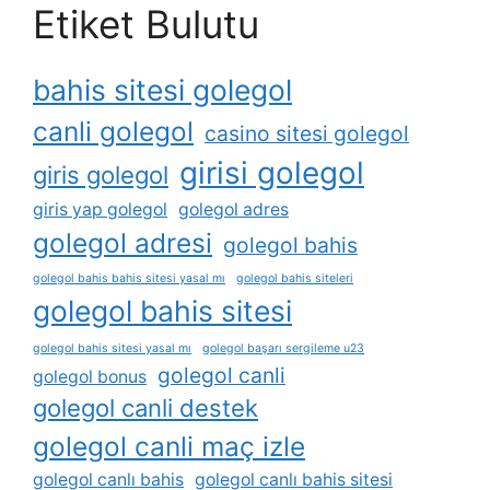
Etiket Bulutu
bahis sitesi golegol
canli golegol
casino sitesi golegol
girisi golegol
giris golegol
giris yap golegol
golegol adres
golegol adresi
golegol bahis
golegol bahis bahis sitesi yasal mı
golegol bahis siteleri
golegol bahis sitesi
golegol bahis sitesi yasal mı
golegol başarı sergileme u23
golegol canli
golegol bonus
golegol canli destek
golegol canli maç izle
golegol canlı bahis
golegol canlı bahis sitesi