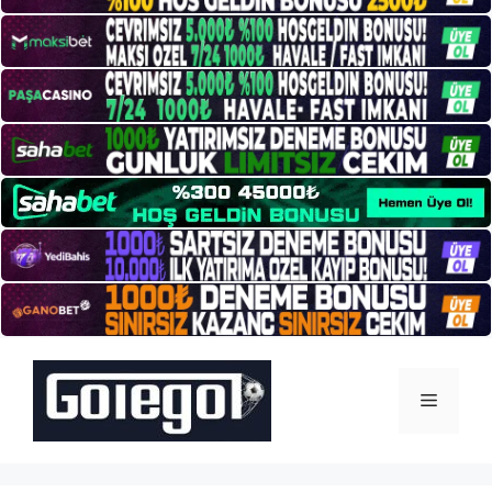
İçeriğe
atla
Menü