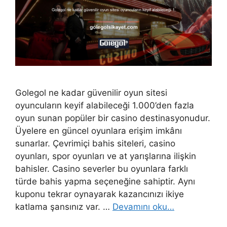
Golegol ne kadar güvenilir oyun sitesi
oyuncuların keyif alabileceği 1.000’den fazla
oyun sunan popüler bir casino destinasyonudur.
Üyelere en güncel oyunlara erişim imkânı
sunarlar. Çevrimiçi bahis siteleri, casino
oyunları, spor oyunları ve at yarışlarına ilişkin
bahisler. Casino severler bu oyunlara farklı
türde bahis yapma seçeneğine sahiptir. Aynı
kuponu tekrar oynayarak kazancınızı ikiye
katlama şansınız var. …
Devamını oku…