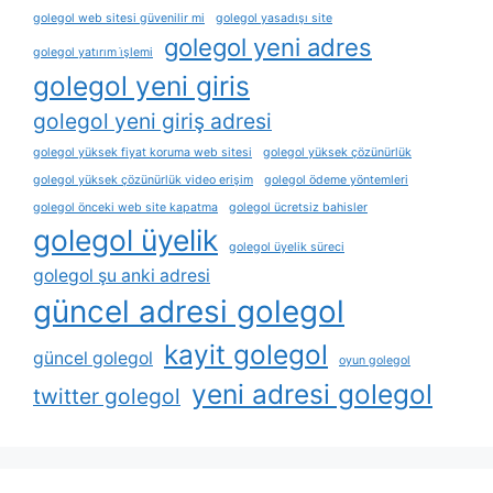
golegol web sitesi güvenilir mi
golegol yasadışı site
golegol yeni adres
golegol yatırım i̇şlemi
golegol yeni giris
golegol yeni giriş adresi
golegol yüksek fiyat koruma web sitesi
golegol yüksek çözünürlük
golegol yüksek çözünürlük video erişim
golegol ödeme yöntemleri
golegol önceki web site kapatma
golegol ücretsiz bahisler
golegol üyelik
golegol üyelik süreci
golegol şu anki adresi
güncel adresi golegol
kayit golegol
güncel golegol
oyun golegol
yeni adresi golegol
twitter golegol