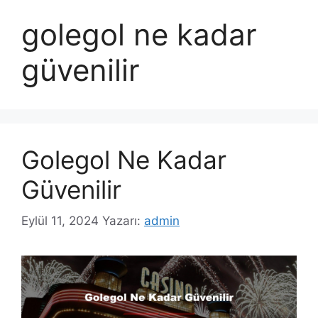
golegol ne kadar
güvenilir
Golegol Ne Kadar
Güvenilir
Eylül 11, 2024
Yazarı:
admin