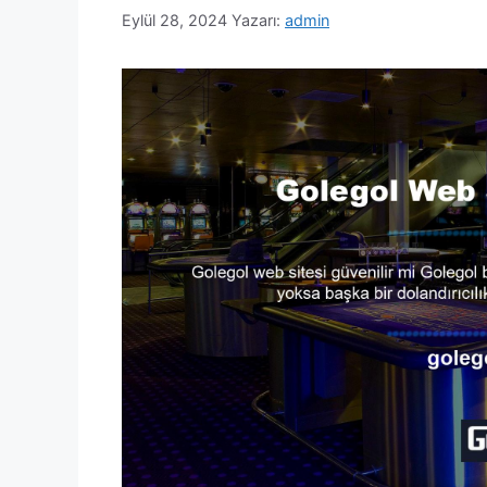
Eylül 28, 2024
Yazarı:
admin