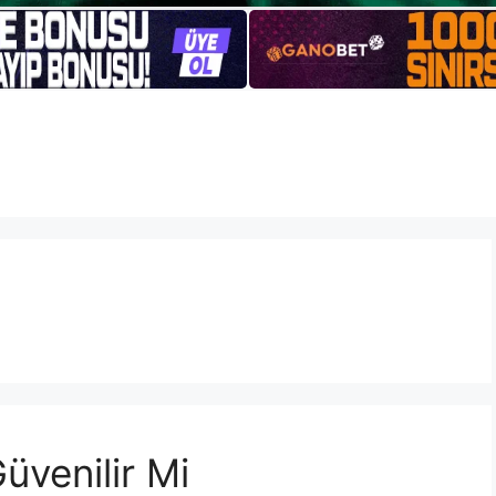
üvenilir Mi