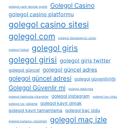
Golegol Casino
golegol canlı destek üyelik
golegol casino platformu
golegol casino sitesi
golegol com
golegol destekleyici süreç
golegol giris
golegol futbol
golegol girisi
golegol giris twitter
golegol güncel adres
golegol güncel
golegol güncel adresi
golegol güvenilirliği
Golegol Güvenlir mi
golegol hakkında
golegol instagram
golegol hakkında şikayetler
golegol i̇os cihaz
golegol kayıt olmak
golegol i̇os yükleme
golegol kayıt tamamlama
golegol kaç oldu
golegol maç izle
golegol kullanıcı çözümleri