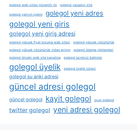
golegol web sitesi güvenilir mi
golegol yasadışı site
golegol yeni adres
golegol yatırım i̇şlemi
golegol yeni giris
golegol yeni giriş adresi
golegol yüksek fiyat koruma web sitesi
golegol yüksek çözünürlük
golegol yüksek çözünürlük video erişim
golegol ödeme yöntemleri
golegol önceki web site kapatma
golegol ücretsiz bahisler
golegol üyelik
golegol üyelik süreci
golegol şu anki adresi
güncel adresi golegol
kayit golegol
güncel golegol
oyun golegol
yeni adresi golegol
twitter golegol