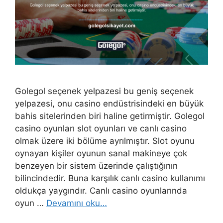
Golegol seçenek yelpazesi bu geniş seçenek
yelpazesi, onu casino endüstrisindeki en büyük
bahis sitelerinden biri haline getirmiştir. Golegol
casino oyunları slot oyunları ve canlı casino
olmak üzere iki bölüme ayrılmıştır. Slot oyunu
oynayan kişiler oyunun sanal makineye çok
benzeyen bir sistem üzerinde çalıştığının
bilincindedir. Buna karşılık canlı casino kullanımı
oldukça yaygındır. Canlı casino oyunlarında
oyun …
Devamını oku…