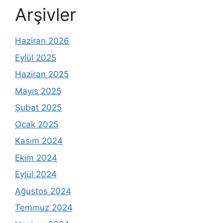
Arşivler
Haziran 2026
Eylül 2025
Haziran 2025
Mayıs 2025
Şubat 2025
Ocak 2025
Kasım 2024
Ekim 2024
Eylül 2024
Ağustos 2024
Temmuz 2024