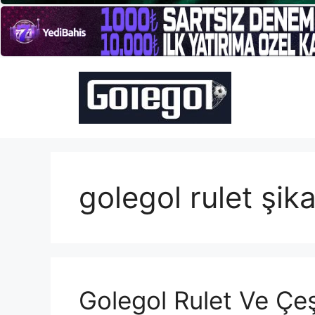
İçeriğe
atla
golegol rulet şika
Golegol Rulet Ve Çeşi