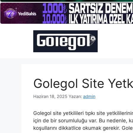
İçeriğe
atla
Golegol Site Yetki
Haziran 18, 2025
Yazarı:
admin
Golegol site yetkilileri tıpkı site yetkilileri
için de bir sorumluluğu var. Bu nedenle, ka
koşullarını dikkatlice okumak gerekir. Gol