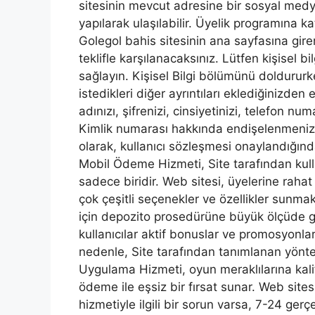
sitesinin mevcut adresine bir sosyal med
yapılarak ulaşılabilir. Üyelik programına ka
Golegol bahis sitesinin ana sayfasına gir
teklifle karşılanacaksınız. Lütfen kişisel bi
sağlayın. Kişisel Bilgi bölümünü doldururke
istedikleri diğer ayrıntıları eklediğinizden
adınızı, şifrenizi, cinsiyetinizi, telefon nu
Kimlik numarası hakkında endişelenmenize
olarak, kullanıcı sözleşmesi onaylandığında
Mobil Ödeme Hizmeti, Site tarafından kull
sadece biridir. Web sitesi, üyelerine rahat
çok çeşitli seçenekler ve özellikler sunm
için depozito prosedürüne büyük ölçüde güv
kullanıcılar aktif bonuslar ve promosyonla
nedenle, Site tarafından tanımlanan yöntem
Uygulama Hizmeti, oyun meraklılarına kali
ödeme ile eşsiz bir fırsat sunar. Web sit
hizmetiyle ilgili bir sorun varsa, 7-24 ger