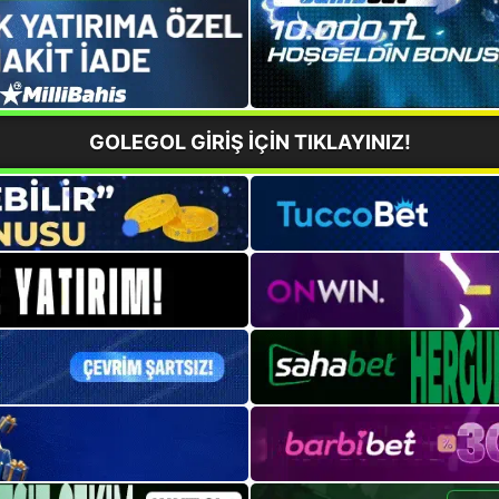
GOLEGOL GİRİŞ İÇİN TIKLAYINIZ!