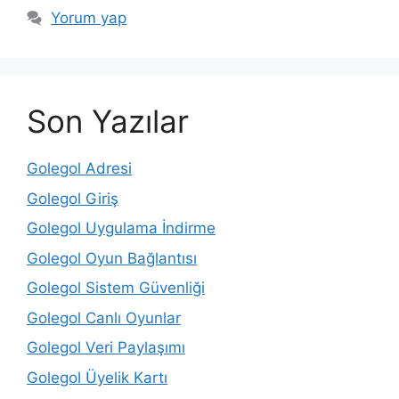
Yorum yap
Son Yazılar
Golegol Adresi
Golegol Giriş
Golegol Uygulama İndirme
Golegol Oyun Bağlantısı
Golegol Sistem Güvenliği
Golegol Canlı Oyunlar
Golegol Veri Paylaşımı
Golegol Üyelik Kartı