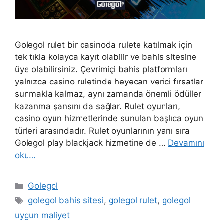
Golegol rulet bir casinoda rulete katılmak için
tek tıkla kolayca kayıt olabilir ve bahis sitesine
üye olabilirsiniz. Çevrimiçi bahis platformları
yalnızca casino ruletinde heyecan verici fırsatlar
sunmakla kalmaz, aynı zamanda önemli ödüller
kazanma şansını da sağlar. Rulet oyunları,
casino oyun hizmetlerinde sunulan başlıca oyun
türleri arasındadır. Rulet oyunlarının yanı sıra
Golegol play blackjack hizmetine de …
Devamını
oku…
Kategoriler
Golegol
Etiketler
golegol bahis sitesi
,
golegol rulet
,
golegol
uygun maliyet