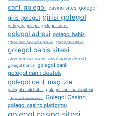
canli golegol
casino sitesi golegol
girisi golegol
giris golegol
giris yap golegol
golegol adres
golegol adresi
golegol bahis
golegol bahis bahis sitesi yasal mı
golegol bahis siteleri
golegol bahis sitesi
golegol bahis sitesi yasal mı
golegol başarı sergileme u23
golegol canli
golegol bonus
golegol canli destek
golegol canli maç izle
golegol canlı bahis
golegol canlı bahis sitesi
Golegol Casino
golegol canlı destek üyelik
golegol casino platformu
golegol casino sitesi