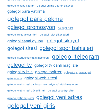
golegol omaha katılım
golegol online destek şikayet
golegol para yatirma
golegol para çekme
golegol promosyon
golegol rulet
golegol rulet ve çeşitleri
golegol rulet şikayetleri
golegol sikayet
golegol sanal oyunu
golegol spor bahisleri
golegol sitesi
golegol telegram
golegol stadyumu'ndaki maç oranı
golegol tv
golegol tv canli maç izle
golegol tv izle
golegol twitter
golegol uygun maliyet
golegol web sitesi
golegol vpn
golegol web sitesi canlı casino stadyumu'ndaki maç oranı
golegol web sitesi güvenilir mi
golegol yasadışı site
golegol yeni adres
golegol yatırım i̇şlemi
golegol yeni giris