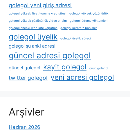
golegol yeni giriş adresi
golegol yüksek fiyat koruma web sitesi
golegol yüksek çözünürlük
golegol yüksek çözünürlük video erişim
golegol ödeme yöntemleri
golegol önceki web site kapatma
golegol ücretsiz bahisler
golegol üyelik
golegol üyelik süreci
golegol şu anki adresi
güncel adresi golegol
kayit golegol
güncel golegol
oyun golegol
yeni adresi golegol
twitter golegol
Arşivler
Haziran 2026