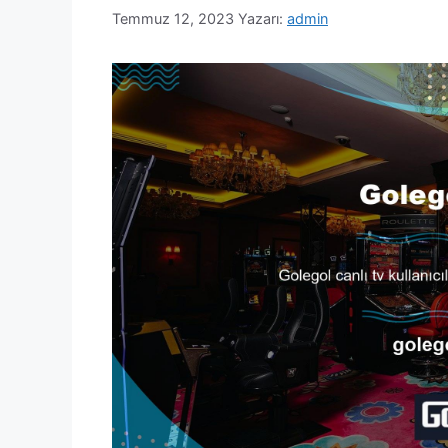
Temmuz 12, 2023
Yazarı:
admin