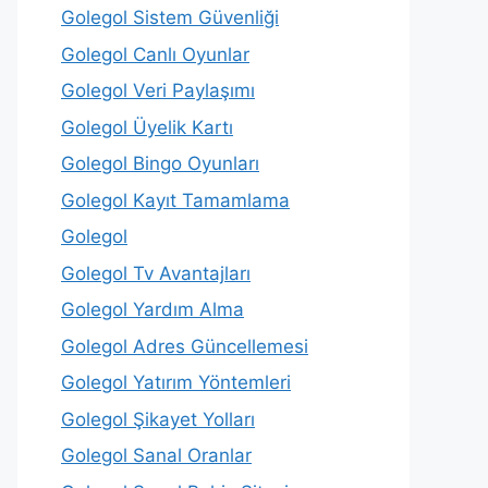
Golegol Sistem Güvenliği
Golegol Canlı Oyunlar
Golegol Veri Paylaşımı
Golegol Üyelik Kartı
Golegol Bingo Oyunları
Golegol Kayıt Tamamlama
Golegol
Golegol Tv Avantajları
Golegol Yardım Alma
Golegol Adres Güncellemesi
Golegol Yatırım Yöntemleri
Golegol Şikayet Yolları
Golegol Sanal Oranlar