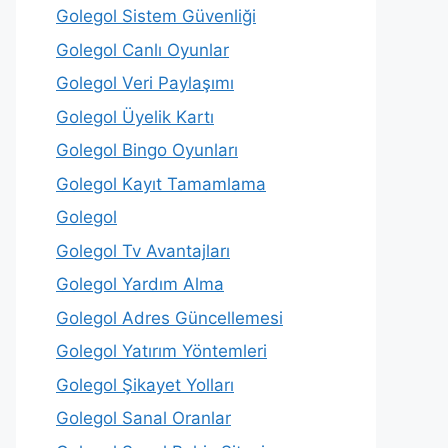
Golegol Sistem Güvenliği
Golegol Canlı Oyunlar
Golegol Veri Paylaşımı
Golegol Üyelik Kartı
Golegol Bingo Oyunları
Golegol Kayıt Tamamlama
Golegol
Golegol Tv Avantajları
Golegol Yardım Alma
Golegol Adres Güncellemesi
Golegol Yatırım Yöntemleri
Golegol Şikayet Yolları
Golegol Sanal Oranlar