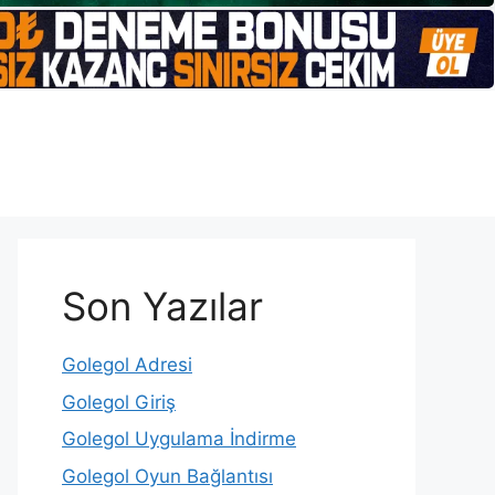
Son Yazılar
Golegol Adresi
Golegol Giriş
Golegol Uygulama İndirme
Golegol Oyun Bağlantısı