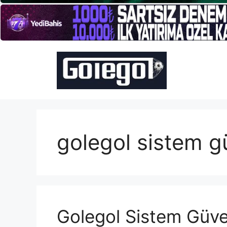
İçeriğe
atla
golegol sistem g
Golegol Sistem Güve