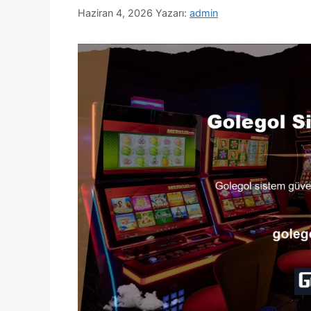
Haziran 4, 2026
Yazarı:
admin