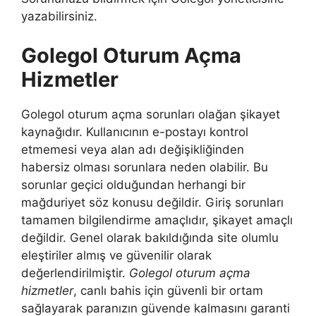
yazabilirsiniz.
Golegol Oturum Açma
Hizmetler
Golegol oturum açma sorunları olağan şikayet
kaynağıdır. Kullanıcının e-postayı kontrol
etmemesi veya alan adı değişikliğinden
habersiz olması sorunlara neden olabilir. Bu
sorunlar geçici olduğundan herhangi bir
mağduriyet söz konusu değildir. Giriş sorunları
tamamen bilgilendirme amaçlıdır, şikayet amaçlı
değildir. Genel olarak bakıldığında site olumlu
eleştiriler almış ve güvenilir olarak
değerlendirilmiştir.
Golegol oturum açma
hizmetler
, canlı bahis için güvenli bir ortam
sağlayarak paranızın güvende kalmasını garanti