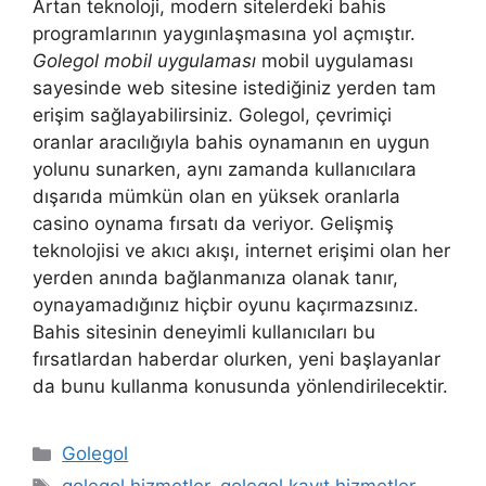
Artan teknoloji, modern sitelerdeki bahis
programlarının yaygınlaşmasına yol açmıştır.
Golegol mobil uygulaması
mobil uygulaması
sayesinde web sitesine istediğiniz yerden tam
erişim sağlayabilirsiniz. Golegol, çevrimiçi
oranlar aracılığıyla bahis oynamanın en uygun
yolunu sunarken, aynı zamanda kullanıcılara
dışarıda mümkün olan en yüksek oranlarla
casino oynama fırsatı da veriyor. Gelişmiş
teknolojisi ve akıcı akışı, internet erişimi olan her
yerden anında bağlanmanıza olanak tanır,
oynayamadığınız hiçbir oyunu kaçırmazsınız.
Bahis sitesinin deneyimli kullanıcıları bu
fırsatlardan haberdar olurken, yeni başlayanlar
da bunu kullanma konusunda yönlendirilecektir.
Kategoriler
Golegol
Etiketler