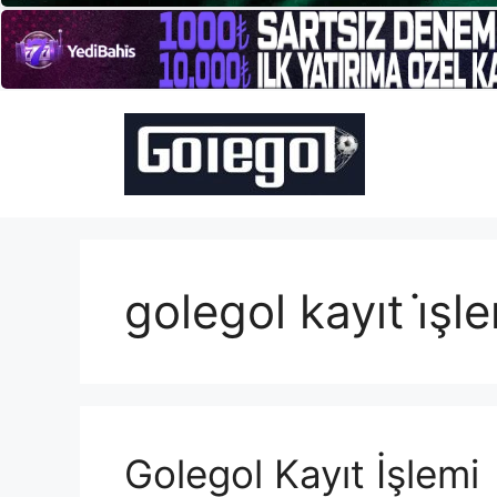
İçeriğe
atla
golegol kayıt i̇şl
Golegol Kayıt İşlemi