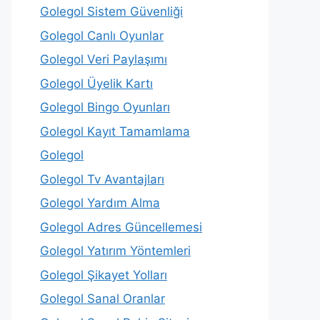
Golegol Sistem Güvenliği
Golegol Canlı Oyunlar
Golegol Veri Paylaşımı
Golegol Üyelik Kartı
Golegol Bingo Oyunları
Golegol Kayıt Tamamlama
Golegol
Golegol Tv Avantajları
Golegol Yardım Alma
Golegol Adres Güncellemesi
Golegol Yatırım Yöntemleri
Golegol Şikayet Yolları
Golegol Sanal Oranlar