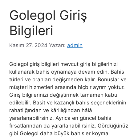
Golegol Giriş
Bilgileri
Kasım 27, 2024
Yazarı:
admin
Golegol giriş bilgileri mevcut giriş bilgilerinizi
kullanarak bahis oynamaya devam edin. Bahis
türleri ve oranları değişmeden kalır. Bonuslar ve
müşteri hizmetleri arasında hiçbir ayrım yoktur.
Giriş bilgilerinizi değiştirmek tamamen kabul
edilebilir. Basit ve kazançlı bahis seçeneklerinin
rahatlığından ve kârlılığından hâlâ
yararlanabilirsiniz. Ayrıca en güncel bahis
fırsatlarından da yararlanabilirsiniz. Gördüğünüz
gibi Golegol daha büyük bahisler koyma