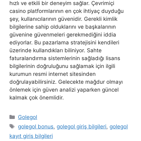
hızlı ve etkili bir deneyim sağlar. Çevrimiçi
casino platformlarının en çok ihtiyaç duyduğu
şey, kullanıcılarının güvenidir. Gerekli kimlik
bilgilerine sahip olduklarını ve başkalarının
güvenine güvenmeleri gerekmediğini iddia
ediyorlar. Bu pazarlama stratejisini kendileri
üzerinde kullandıkları biliniyor. Sahte
faturalandırma sistemlerinin sağladığı lisans
bilgilerinin doğruluğunu sağlamak için ilgili
kurumun resmi internet sitesinden
doğrulayabilirsiniz. Gelecekte mağdur olmayı
önlemek için güven analizi yaparken güncel
kalmak çok önemlidir.
Kategoriler
Golegol
Etiketler
golegol bonus
,
golegol giriş bilgileri
,
golegol
kayıt giriş bilgileri