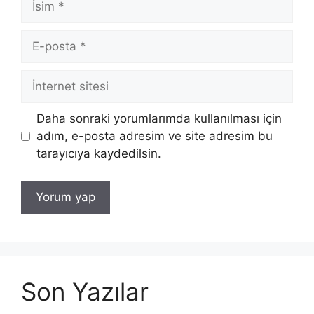
E-
posta
İnternet
sitesi
Daha sonraki yorumlarımda kullanılması için
adım, e-posta adresim ve site adresim bu
tarayıcıya kaydedilsin.
Son Yazılar