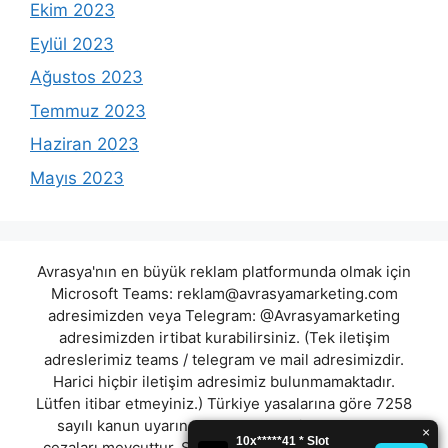
Ekim 2023
Eylül 2023
Ağustos 2023
Temmuz 2023
Haziran 2023
Mayıs 2023
Avrasya'nın en büyük reklam platformunda olmak için
Microsoft Teams:
reklam@avrasyamarketing.com
adresimizden veya Telegram: @Avrasyamarketing
adresimizden irtibat kurabilirsiniz. (Tek iletişim
adreslerimiz teams / telegram ve mail adresimizdir.
Harici hiçbir iletişim adresimiz bulunmamaktadır.
Lütfen itibar etmeyiniz.) Türkiye yasalarına göre 7258
sayılı kanun uyarınca yasa dışı bahis oynamanın
cezaları mevcuttur. Şu an bulunduğunuz site hiç bir