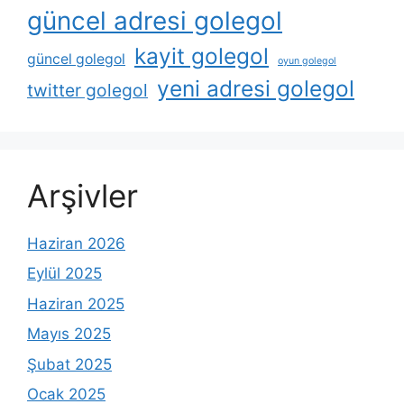
güncel adresi golegol
kayit golegol
güncel golegol
oyun golegol
yeni adresi golegol
twitter golegol
Arşivler
Haziran 2026
Eylül 2025
Haziran 2025
Mayıs 2025
Şubat 2025
Ocak 2025