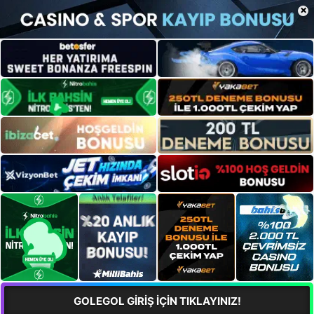
×
GOLEGOL GİRİŞ İÇİN TIKLAYINIZ!