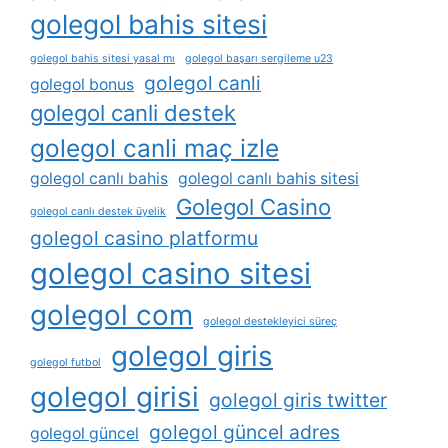
golegol bahis sitesi
golegol bahis sitesi yasal mı
golegol başarı sergileme u23
golegol canli
golegol bonus
golegol canli destek
golegol canli maç izle
golegol canlı bahis
golegol canlı bahis sitesi
Golegol Casino
golegol canlı destek üyelik
golegol casino platformu
golegol casino sitesi
golegol com
golegol destekleyici süreç
golegol giris
golegol futbol
golegol girisi
golegol giris twitter
golegol güncel adres
golegol güncel