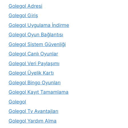
Golegol Adresi
Golegol Giriş
Golegol Uygulama İndirme
Golegol Oyun Bağlantısı
Golegol Sistem Güvenliği
Golegol Canlı Oyunlar
Golegol Veri Paylaşımı
Golegol Üyelik Kartı
Golegol Bingo Oyunları
Golegol Kayıt Tamamlama
Golegol
Golegol Tv Avantajları
Golegol Yardım Alma