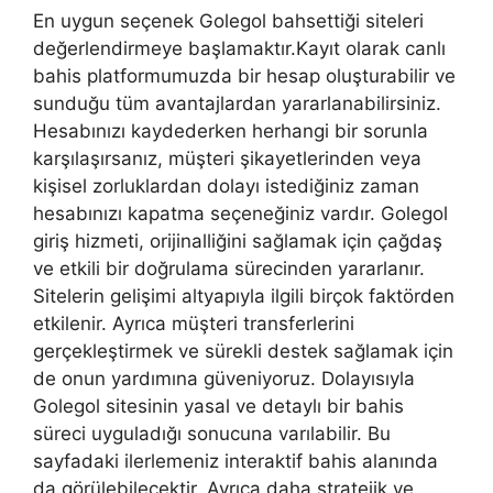
En uygun seçenek Golegol bahsettiği siteleri
değerlendirmeye başlamaktır.Kayıt olarak canlı
bahis platformumuzda bir hesap oluşturabilir ve
sunduğu tüm avantajlardan yararlanabilirsiniz.
Hesabınızı kaydederken herhangi bir sorunla
karşılaşırsanız, müşteri şikayetlerinden veya
kişisel zorluklardan dolayı istediğiniz zaman
hesabınızı kapatma seçeneğiniz vardır. Golegol
giriş hizmeti, orijinalliğini sağlamak için çağdaş
ve etkili bir doğrulama sürecinden yararlanır.
Sitelerin gelişimi altyapıyla ilgili birçok faktörden
etkilenir. Ayrıca müşteri transferlerini
gerçekleştirmek ve sürekli destek sağlamak için
de onun yardımına güveniyoruz. Dolayısıyla
Golegol sitesinin yasal ve detaylı bir bahis
süreci uyguladığı sonucuna varılabilir. Bu
sayfadaki ilerlemeniz interaktif bahis alanında
da görülebilecektir. Ayrıca daha stratejik ve