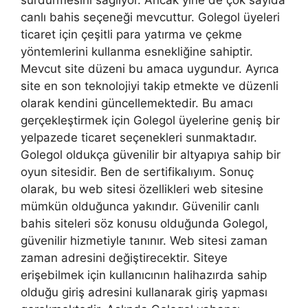
canlı bahis seçeneği mevcuttur. Golegol üyeleri
ticaret için çeşitli para yatırma ve çekme
yöntemlerini kullanma esnekliğine sahiptir.
Mevcut site düzeni bu amaca uygundur. Ayrıca
site en son teknolojiyi takip etmekte ve düzenli
olarak kendini güncellemektedir. Bu amacı
gerçekleştirmek için Golegol üyelerine geniş bir
yelpazede ticaret seçenekleri sunmaktadır.
Golegol oldukça güvenilir bir altyapıya sahip bir
oyun sitesidir. Ben de sertifikalıyım. Sonuç
olarak, bu web sitesi özellikleri web sitesine
mümkün olduğunca yakındır. Güvenilir canlı
bahis siteleri söz konusu olduğunda Golegol,
güvenilir hizmetiyle tanınır. Web sitesi zaman
zaman adresini değiştirecektir. Siteye
erişebilmek için kullanıcının halihazırda sahip
olduğu giriş adresini kullanarak giriş yapması