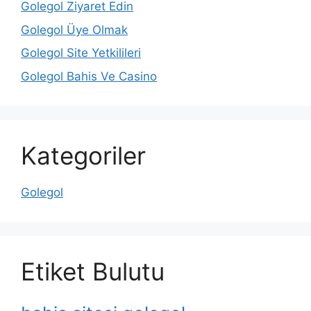
Golegol Ziyaret Edin
Golegol Üye Olmak
Golegol Site Yetkilileri
Golegol Bahis Ve Casino
Kategoriler
Golegol
Etiket Bulutu