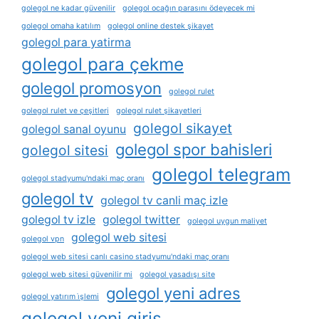
golegol ne kadar güvenilir
golegol ocağın parasını ödeyecek mi
golegol omaha katılım
golegol online destek şikayet
golegol para yatirma
golegol para çekme
golegol promosyon
golegol rulet
golegol rulet ve çeşitleri
golegol rulet şikayetleri
golegol sikayet
golegol sanal oyunu
golegol spor bahisleri
golegol sitesi
golegol telegram
golegol stadyumu'ndaki maç oranı
golegol tv
golegol tv canli maç izle
golegol tv izle
golegol twitter
golegol uygun maliyet
golegol web sitesi
golegol vpn
golegol web sitesi canlı casino stadyumu'ndaki maç oranı
golegol web sitesi güvenilir mi
golegol yasadışı site
golegol yeni adres
golegol yatırım i̇şlemi
golegol yeni giris