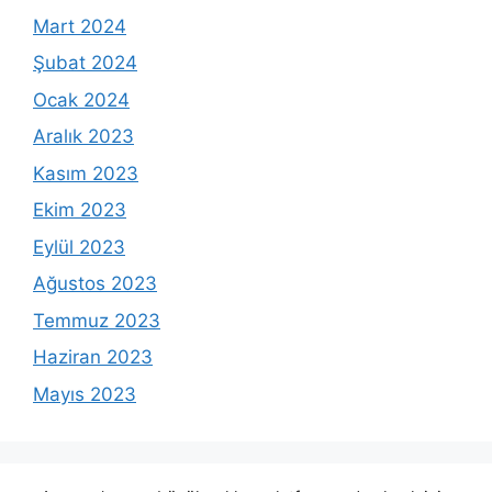
Mart 2024
Şubat 2024
Ocak 2024
Aralık 2023
Kasım 2023
Ekim 2023
Eylül 2023
Ağustos 2023
Temmuz 2023
Haziran 2023
Mayıs 2023