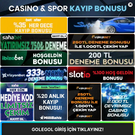
×
GOLEGOL GİRİŞ İÇİN TIKLAYINIZ!