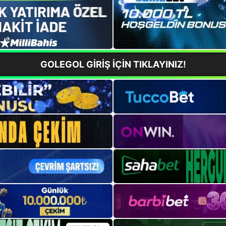
GOLEGOL GİRİŞ İÇİN TIKLAYINIZ!