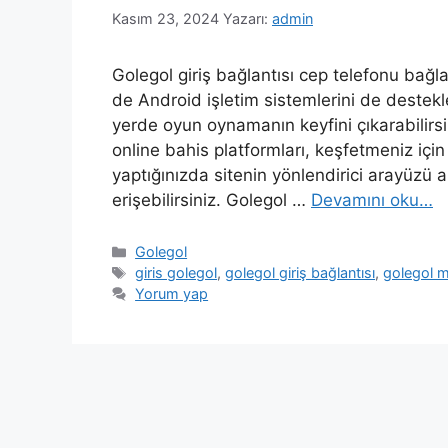
Kasım 23, 2024
Yazarı:
admin
Golegol giriş bağlantısı cep telefonu bağl
de Android işletim sistemlerini de destekl
yerde oyun oynamanın keyfini çıkarabilirs
online bahis platformları, keşfetmeniz için
yaptığınızda sitenin yönlendirici arayüzü 
erişebilirsiniz. Golegol …
Devamını oku…
Kategoriler
Golegol
Etiketler
giris golegol
,
golegol giriş bağlantısı
,
golegol m
Yorum yap