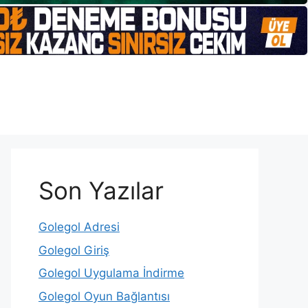
Son Yazılar
Golegol Adresi
Golegol Giriş
Golegol Uygulama İndirme
Golegol Oyun Bağlantısı