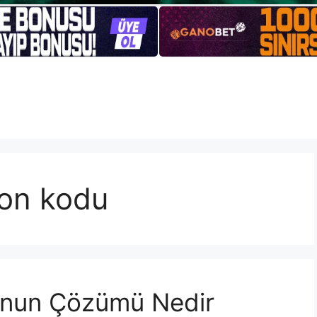
on kodu
nunun Çözümü Nedir