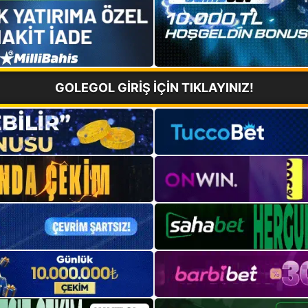
GOLEGOL GİRİŞ İÇİN TIKLAYINIZ!