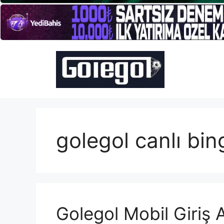
İçeriğe
atla
golegol canlı bi
Golegol Mobil Giriş 