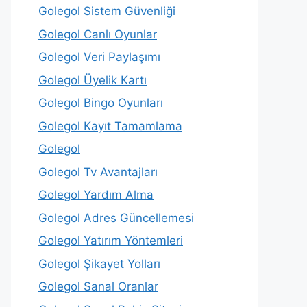
Golegol Sistem Güvenliği
Golegol Canlı Oyunlar
Golegol Veri Paylaşımı
Golegol Üyelik Kartı
Golegol Bingo Oyunları
Golegol Kayıt Tamamlama
Golegol
Golegol Tv Avantajları
Golegol Yardım Alma
Golegol Adres Güncellemesi
Golegol Yatırım Yöntemleri
Golegol Şikayet Yolları
Golegol Sanal Oranlar