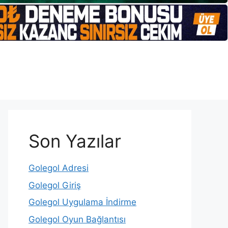
Son Yazılar
Golegol Adresi
Golegol Giriş
Golegol Uygulama İndirme
Golegol Oyun Bağlantısı