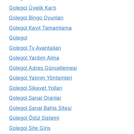
Golegol Üyelik Kartı
Golegol Bingo Oyunları
Golegol Kayıt Tamamlama
Golegol
Golegol Tv Avantajları
Golegol Yardım Alma
Golegol Adres Güncellemesi
Golegol Yatırım Yöntemleri
Golegol Şikayet Yolları
Golegol Sanal Oranlar
Golegol Sanal Bahis Sitesi
Golegol Ödül Sistemi
Golegol Site Giriş