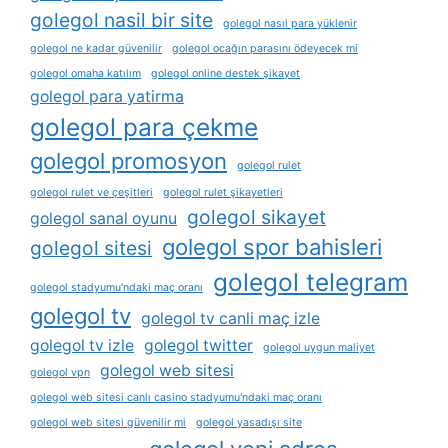
golegol nasil bir site
golegol nasıl para yüklenir
golegol ne kadar güvenilir
golegol ocağın parasını ödeyecek mi
golegol omaha katılım
golegol online destek şikayet
golegol para yatirma
golegol para çekme
golegol promosyon
golegol rulet
golegol rulet ve çeşitleri
golegol rulet şikayetleri
golegol sikayet
golegol sanal oyunu
golegol spor bahisleri
golegol sitesi
golegol telegram
golegol stadyumu'ndaki maç oranı
golegol tv
golegol tv canli maç izle
golegol tv izle
golegol twitter
golegol uygun maliyet
golegol web sitesi
golegol vpn
golegol web sitesi canlı casino stadyumu'ndaki maç oranı
golegol web sitesi güvenilir mi
golegol yasadışı site