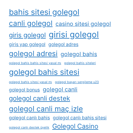
bahis sitesi golegol
canli golegol
casino sitesi golegol
girisi golegol
giris golegol
giris yap golegol
golegol adres
golegol adresi
golegol bahis
golegol bahis bahis sitesi yasal mı
golegol bahis siteleri
golegol bahis sitesi
golegol bahis sitesi yasal mı
golegol başarı sergileme u23
golegol canli
golegol bonus
golegol canli destek
golegol canli maç izle
golegol canlı bahis
golegol canlı bahis sitesi
Golegol Casino
golegol canlı destek üyelik