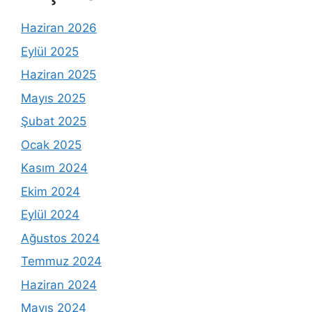
Haziran 2026
Eylül 2025
Haziran 2025
Mayıs 2025
Şubat 2025
Ocak 2025
Kasım 2024
Ekim 2024
Eylül 2024
Ağustos 2024
Temmuz 2024
Haziran 2024
Mayıs 2024