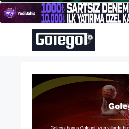
İçeriğe
atla