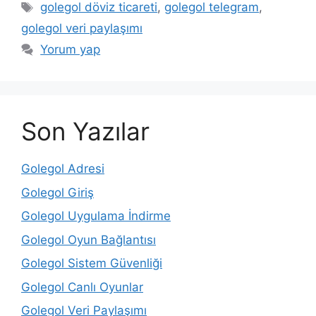
Etiketler
golegol döviz ticareti
,
golegol telegram
,
golegol veri paylaşımı
Yorum yap
Son Yazılar
Golegol Adresi
Golegol Giriş
Golegol Uygulama İndirme
Golegol Oyun Bağlantısı
Golegol Sistem Güvenliği
Golegol Canlı Oyunlar
Golegol Veri Paylaşımı