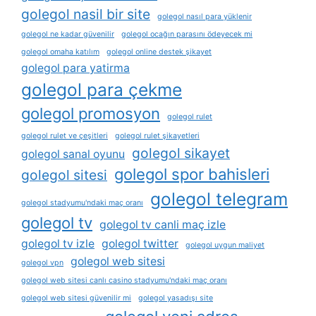
golegol nasil bir site
golegol nasıl para yüklenir
golegol ne kadar güvenilir
golegol ocağın parasını ödeyecek mi
golegol omaha katılım
golegol online destek şikayet
golegol para yatirma
golegol para çekme
golegol promosyon
golegol rulet
golegol rulet ve çeşitleri
golegol rulet şikayetleri
golegol sikayet
golegol sanal oyunu
golegol spor bahisleri
golegol sitesi
golegol telegram
golegol stadyumu'ndaki maç oranı
golegol tv
golegol tv canli maç izle
golegol tv izle
golegol twitter
golegol uygun maliyet
golegol web sitesi
golegol vpn
golegol web sitesi canlı casino stadyumu'ndaki maç oranı
golegol web sitesi güvenilir mi
golegol yasadışı site