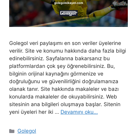
Golegol veri paylaşımı en son veriler üyelerine
verilir. Site ve konumu hakkında daha fazla bilgi
edinebilirsiniz. Sayfalarına bakarsanız bu
platformlardan çok şey öğrenebilirsiniz. Bu,
bilginin orijinal kaynağını görmenize ve
doğruluğunu ve güvenilirliğini doğrulamanıza
olanak tanır. Site hakkında makaleler ve bazı
konularda makaleler de okuyabilirsiniz. Web
sitesinin ana bilgileri oluşmaya başlar. Sitenin
yeni üyeleri her iki …
Devamını oku…
Kategoriler
Golegol