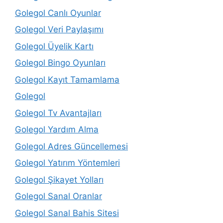
Golegol Canlı Oyunlar
Golegol Veri Paylaşımı
Golegol Üyelik Kartı
Golegol Bingo Oyunları
Golegol Kayıt Tamamlama
Golegol
Golegol Tv Avantajları
Golegol Yardım Alma
Golegol Adres Güncellemesi
Golegol Yatırım Yöntemleri
Golegol Şikayet Yolları
Golegol Sanal Oranlar
Golegol Sanal Bahis Sitesi