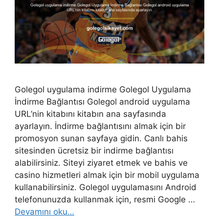
Golegol uygulama indirme Golegol Uygulama
İndirme Bağlantısı Golegol android uygulama
URL’nin kitabını kitabın ana sayfasında
ayarlayın. İndirme bağlantısını almak için bir
promosyon sunan sayfaya gidin. Canlı bahis
sitesinden ücretsiz bir indirme bağlantısı
alabilirsiniz. Siteyi ziyaret etmek ve bahis ve
casino hizmetleri almak için bir mobil uygulama
kullanabilirsiniz. Golegol uygulamasını Android
telefonunuzda kullanmak için, resmi Google …
Devamını oku…