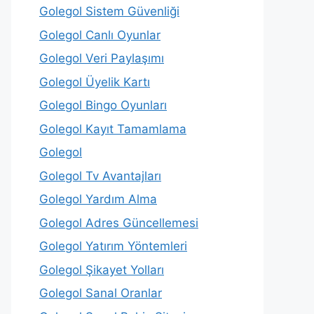
Golegol Sistem Güvenliği
Golegol Canlı Oyunlar
Golegol Veri Paylaşımı
Golegol Üyelik Kartı
Golegol Bingo Oyunları
Golegol Kayıt Tamamlama
Golegol
Golegol Tv Avantajları
Golegol Yardım Alma
Golegol Adres Güncellemesi
Golegol Yatırım Yöntemleri
Golegol Şikayet Yolları
Golegol Sanal Oranlar