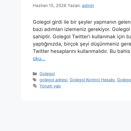
Haziran 15, 2026
Yazarı:
admin
Golegol girdi ile bir şeyler yapmanın gelene
bazı adımları izlemeniz gerekiyor. Golegol
sahiptir. Golegol Twitter’ı kullanmak için 
yaptığınızda, birçok şeyi düşünmeniz gerek
Twitter hesaplarını kullanmalıdır. Bu bahi
oku…
Kategoriler
Golegol
Etiketler
golegol adresi
,
Golegol Kontrol Hesabı
,
Golego
Yorum yap