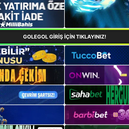
GOLEGOL GİRİŞ İÇİN TIKLAYINIZ!