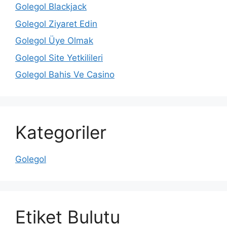
Golegol Blackjack
Golegol Ziyaret Edin
Golegol Üye Olmak
Golegol Site Yetkilileri
Golegol Bahis Ve Casino
Kategoriler
Golegol
Etiket Bulutu