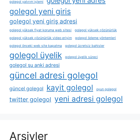
golegol yeni adres
golegol yatırım i̇şlemi
golegol yeni giris
golegol yeni giriş adresi
golegol yüksek fiyat koruma web sitesi
golegol yüksek çözünürlük
golegol yüksek çözünürlük video erişim
golegol ödeme yöntemleri
golegol önceki web site kapatma
golegol ücretsiz bahisler
golegol üyelik
golegol üyelik süreci
golegol şu anki adresi
güncel adresi golegol
kayit golegol
güncel golegol
oyun golegol
yeni adresi golegol
twitter golegol
Arşivler