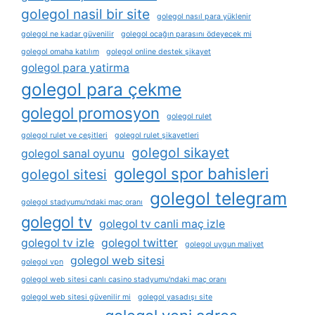
golegol nasil bir site
golegol nasıl para yüklenir
golegol ne kadar güvenilir
golegol ocağın parasını ödeyecek mi
golegol omaha katılım
golegol online destek şikayet
golegol para yatirma
golegol para çekme
golegol promosyon
golegol rulet
golegol rulet ve çeşitleri
golegol rulet şikayetleri
golegol sikayet
golegol sanal oyunu
golegol spor bahisleri
golegol sitesi
golegol telegram
golegol stadyumu'ndaki maç oranı
golegol tv
golegol tv canli maç izle
golegol tv izle
golegol twitter
golegol uygun maliyet
golegol web sitesi
golegol vpn
golegol web sitesi canlı casino stadyumu'ndaki maç oranı
golegol web sitesi güvenilir mi
golegol yasadışı site