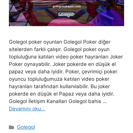
Golegol poker oyunları Golegol Poker diğer
sitelerden farklı çalışır. Golegol poker oyun
topluluğuna katılan video poker hayranları Joker
Poker oynayabilir. Joker pokerde en düşük el
papaz veya daha iyidir. Poker, çevrimiçi poker
oyuncu topluluğumuza katılan video poker
hayranları tarafından kullanılabilir. Bu joker
pokerde en düşük el Papaz veya daha iyidir.
Golegol İletişim Kanalları Golegol bahis …
Devamını oku…
Kategoriler
Golegol