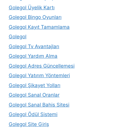
Golegol Üyelik Kartı
Golegol Bingo Oyunları
Golegol Kayıt Tamamlama
Golegol
Golegol Tv Avantajları
Golegol Yardım Alma
Golegol Adres Güncellemesi
Golegol Yatırım Yöntemleri
Golegol Şikayet Yolları
Golegol Sanal Oranlar
Golegol Sanal Bahis Sitesi
Golegol Ödül Sistemi
Golegol Site Giriş