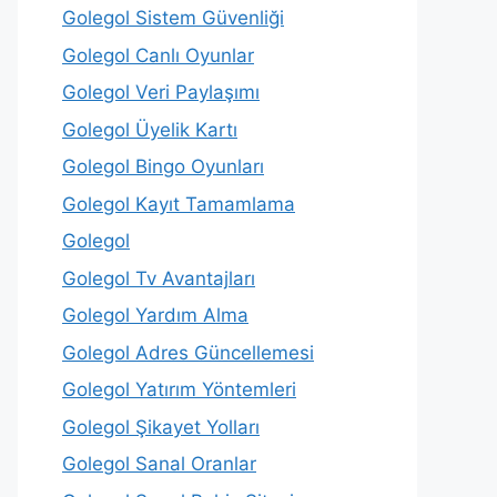
Golegol Sistem Güvenliği
Golegol Canlı Oyunlar
Golegol Veri Paylaşımı
Golegol Üyelik Kartı
Golegol Bingo Oyunları
Golegol Kayıt Tamamlama
Golegol
Golegol Tv Avantajları
Golegol Yardım Alma
Golegol Adres Güncellemesi
Golegol Yatırım Yöntemleri
Golegol Şikayet Yolları
Golegol Sanal Oranlar