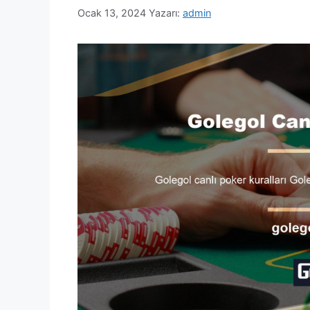
Ocak 13, 2024
Yazarı:
admin