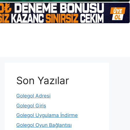
Son Yazılar
Golegol Adresi
Golegol Giriş
Golegol Uygulama İndirme
Golegol Oyun Bağlantısı