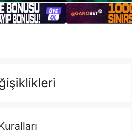
işiklikleri
uralları