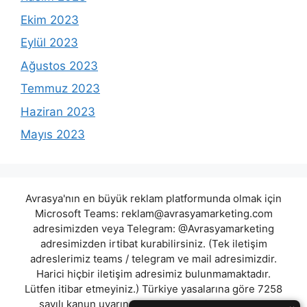
Ekim 2023
Eylül 2023
Ağustos 2023
Temmuz 2023
Haziran 2023
Mayıs 2023
Avrasya'nın en büyük reklam platformunda olmak için
Microsoft Teams:
reklam@avrasyamarketing.com
adresimizden veya Telegram: @Avrasyamarketing
adresimizden irtibat kurabilirsiniz. (Tek iletişim
adreslerimiz teams / telegram ve mail adresimizdir.
Harici hiçbir iletişim adresimiz bulunmamaktadır.
Lütfen itibar etmeyiniz.) Türkiye yasalarına göre 7258
sayılı kanun uyarınca yasa dışı bahis oynamanın