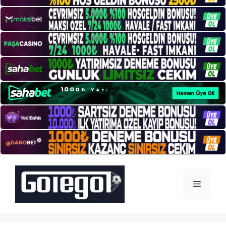
İçeriğe
atla
Menü