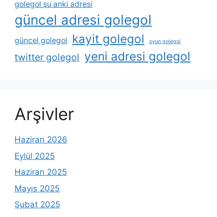
golegol şu anki adresi
güncel adresi golegol
kayit golegol
güncel golegol
oyun golegol
yeni adresi golegol
twitter golegol
Arşivler
Haziran 2026
Eylül 2025
Haziran 2025
Mayıs 2025
Şubat 2025